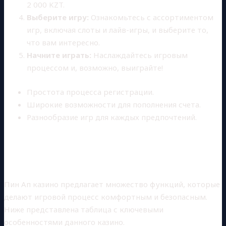
2 000 KZT.
Выберите игру:
Ознакомьтесь с ассортиментом
игр, включая слоты и лайв-игры, и выберите то,
что вам интересно.
Начните играть:
Наслаждайтесь игровым
процессом и, возможно, выиграйте!
Простота процесса регистрации.
Широкие возможности для пополнения счета.
Разнообразие игр для каждых предпочтений.
КЛЮЧЕВЫЕ ОСОБЕННОСТИ ПИН
АП КАЗИНО
Пин Ап казино предлагает множество функций, которые
делают игровой процесс комфортным и безопасным.
Ниже представлена таблица с ключевыми
особенностями данного казино.