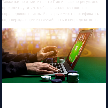
Также важно отметить, что Пин Ап казино регулярно
проходит аудит, что обеспечивает честность и
справедливость игры. Все игры имеют сертификаты,
подтверждающие их случайность и непредвзятость.
ПОЧЕМУ СТОИТ ВЫБРАТЬ ПИН
АП КАЗИНО