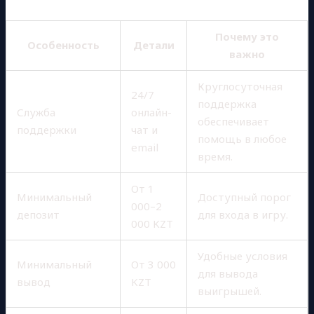
Почему это
Особенность
Детали
важно
Круглосуточная
24/7
поддержка
Служба
онлайн-
обеспечивает
поддержки
чат и
помощь в любое
email
время.
От 1
Минимальный
Доступный порог
000–2
депозит
для входа в игру.
000 KZT
Удобные условия
Минимальный
От 3 000
для вывода
вывод
KZT
выигрышей.