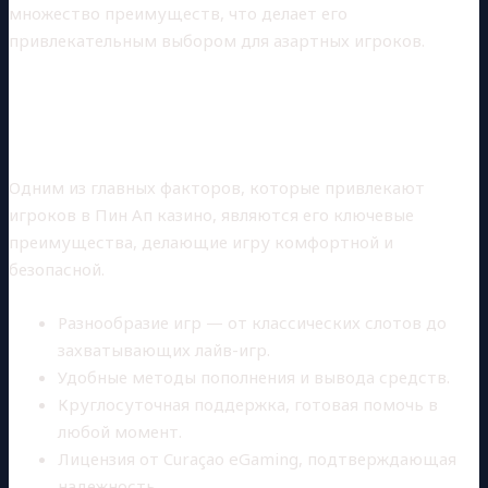
множество преимуществ, что делает его
привлекательным выбором для азартных игроков.
ПРЕИМУЩЕСТВА ПИН АП
КАЗИНО
Одним из главных факторов, которые привлекают
игроков в Пин Ап казино, являются его ключевые
преимущества, делающие игру комфортной и
безопасной.
Разнообразие игр — от классических слотов до
захватывающих лайв-игр.
Удобные методы пополнения и вывода средств.
Круглосуточная поддержка, готовая помочь в
любой момент.
Лицензия от Curaçao eGaming, подтверждающая
надежность.