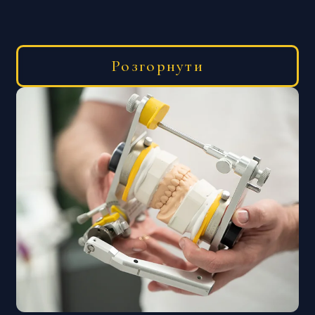
Керамічні брекети
Розгорнути
Керамічні брекети мають таку ж
конструкцію, як і металеві, але
виготовляються з прозорого або білого
керамічного матеріалу, що робить їх менш
помітними на зубах. Вони виглядають більш
естетично, проте їхня вартість вища, ніж у
металевих аналогів.
Сапфірові брекети
Сапфірові брекети — популярний вид
прозорих брекетів, створених з надміцного