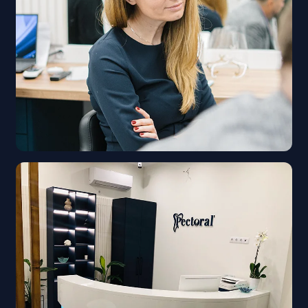
Які брекети обрати? Це питання краще
довірити фахівцю. Ортодонти допоможуть
підібрати оптимальний варіант з
урахуванням індивідуальних потреб та
побажань пацієнта.
ПЕРЕВАГИ
ОРТОДОНТИЧНОГО
ЛІКУВАННЯ В КЛІНІЦІ
PECTORAL’
великий вибір ортодонтичних конструкцій
естетичне та непомітне вирівнювання зубів