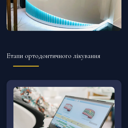
максимально комфортне лікування
Ортодонти клініки Pectoral’ мають великий
досвід роботи з різними ортодонтичними
системами. Виробники конструкцій щоразу
вдосконалюють апарати, роблять їх більш
Етапи ортодонтичного лікування
сучасними та естетичними.
Залежно від особливостей випадку, ортодонт
клініки підбере найкращу та
найефективнішу методику лікування та буде
з вами завжди на зв’язку.
Довіртеся фахівцям клініки Pectoral’ — і ви