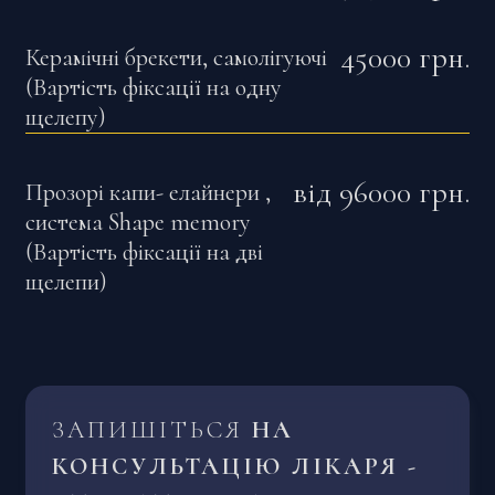
45000
грн.
Керамічні брекети, самолігуючі
(Вартість фіксації на одну
щелепу)
від
96000
грн.
Прозорі капи- елайнери ,
система Shape memory
(Вартість фіксації на дві
щелепи)
ЗАПИШІТЬСЯ
НА
КОНСУЛЬТАЦІЮ ЛІКАРЯ -