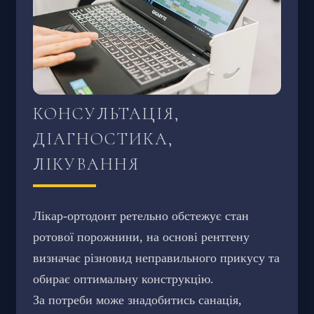
отримаєте чудовий результат!
Здорова та красива усмішка додасть
впевненості у собі та покращить якість
вашого життя.
КОНСУЛЬТАЦІЯ,
ДІАГНОСТИКА,
ЛІКУВАННЯ
Лікар-ортодонт ретельно обстежує стан
ротової порожнини, на основі рентгену
визначає різновид неправильного прикусу та
обирає оптимальну конструкцію.
За потреби може знадобитись санація,