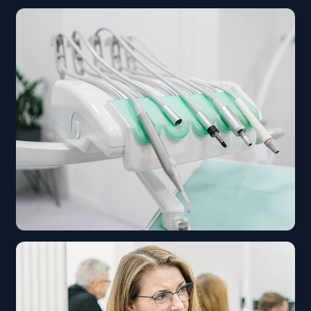
матеріалу. Вони вирізняються високою
прозорістю та міцністю. Зазвичай, сапфірові
брекети є найдорожчим варіантом серед
прозорих ортодонтичних систем.
Лінгвальні брекети
Лінгвальні брекети кріпляться на внутрішній
поверхні зубів, роблячи їх повністю
непомітними ззовні. Це дає змогу досягти
бажаного результату з максимальним
естетичним ефектом. Однак лінгвальні
брекети часто складніші у встановленні та
потребують більше часу на адаптацію.