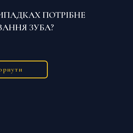
ВИПАДКАХ ПОТРІБНЕ
ВАННЯ ЗУБА?
ичин, необхідних для протезування зубів.
а або часткова втрата зубів, значне
орнути
онкової частини, вроджена відсутність
ичні пошкодження, захворювання
ривала відсутність зубів може призвести
ідніх зубів, порушення прикусу та проблем
жньощелепним суглобом.