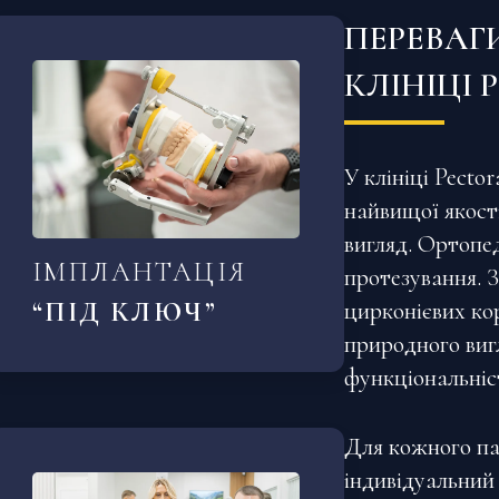
ПЕРЕВАГ
КЛІНІЦІ 
У клініці Pecto
найвищої якості
вигляд. Ортопе
ІМПЛАНТАЦІЯ
протезування. 
“ПІД КЛЮЧ”
цирконієвих ко
природного виг
функціональніст
Для кожного па
індивідуальний