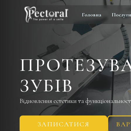
Перейти
к
Головна
Послуг
содержимому
ПРОТЕЗУВ
ЗУБІВ
Відновлення естетики та функціональност
ЗАПИСАТИСЯ
ВАР