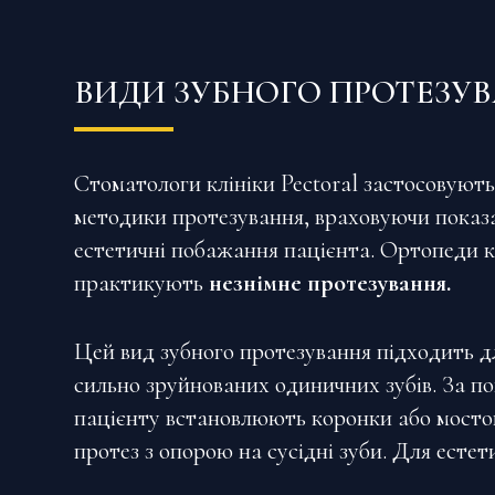
ВИДИ ЗУБНОГО ПРОТЕЗУ
Стоматологи клініки Pectoral застосовують
методики протезування, враховуючи показ
естетичні побажання пацієнта. Ортопеди к
практикують
незнімне протезування.
Цей вид зубного протезування підходить д
сильно зруйнованих одиничних зубів. За п
пацієнту встановлюють коронки або мосто
протез з опорою на сусідні зуби. Для естет
передніх зубів найчастіше застосовують він