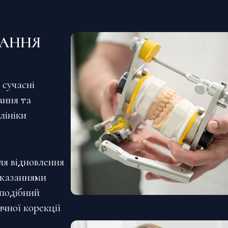
ВАННЯ
 сучасні
ання та
лініки
ля відновлення
оказаннями
подібний
ичної корекції
іри.