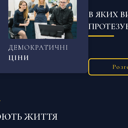
В ЯКИХ 
ПРОТЕЗУ
ДЕМОКРАТИЧНІ
Існує багато пр
ЦІНИ
Серед них: повн
Розг
руйнування кор
зубів, травмат
пародонту.
Більше того — т
до зміщення сус
ЮЮТЬ ЖИТТЯ
із скронево-ни