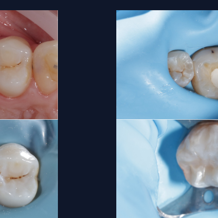
Саме тому важл
клініки Pectoral’