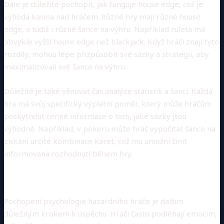
Dále je důležité pochopit, jak funguje house edge, což je
výhoda kasina nad hráčem. Různé hry mají různé house
edge, a tudíž i různé šance na výhru. Například ruleta má
obvykle vyšší house edge než blackjack. Když hráči znají tyto
rozdíly, mohou lépe přizpůsobit své sázky a strategii, aby
maximalizovali své šance na výhru.
Důležité je také věnovat čas analýze statistik a šancí. Každá
hra má svůj specifický výplatní poměr, který může hráčům
poskytnout cenné informace o tom, jaké sázky jsou
výhodné. Například, v pokeru může hráč vypočítat šance na
získání určité kombinace karet, což mu umožní činit
informovaná rozhodnutí během hry.
Psychologie hráčů a rozhodování
Pochopení psychologie hazardního hráče je dalším
důležitým krokem k úspěchu. Hráči často podléhají emocím,