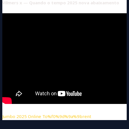
Vilmers x — Quando o tempo 2025 nova abaixamento
Jumbo 2025 Online To%f0%9d%9a%9brent