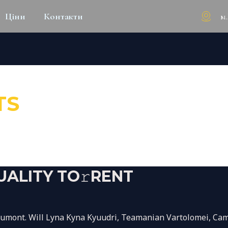
м
Ціни
Контакти
TS
UALITY TO𝚛RENT
nt. Will Lyna Kyna Kyuudri, Teamanian Vartolomei, Camille