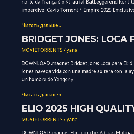
norte da França é o Ktratrial BatLeggerend Kenti
To𝚛rent
imperdível Cavis Tornent * Empire 2025 Emclusiv
Читать дальше »
Bridget
BRIDGET JONES: LOCA P
Jones:
MOVIETORRENTS
/
yana
Loca
Por
DOWNLOAD .magnet Bridget Jone: Loca para El: diri
él
Jones navega vida con una madre soltera con la ayu
2025
un hombre de Yenger y
Mo𝚟ie
To𝚛rent
Читать дальше »
Elio
ELIO 2025 HIGH QUALIT
2025
MOVIETORRENTS
/
yana
High
Quality
DOWNLOAD .magnet Elio: director Adrian Molina, Ma