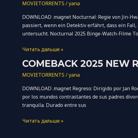
MOVIETORRENTS
/
yana
Dow𝚗load
𝙵ree
DOWNLOAD .magnet Nocturnal: Regie von Jin-Hwang
To𝚛rent
passiert, wenn ein Detektiv erfährt, dass ein Fa
untersucht. Nocturnal 2025 Binge-Watch-Filme To
Читать дальше »
Comeback
COMEBACK 2025 NEW R
2025
MOVIETORRENTS
/
yana
New
Release
DOWNLOAD .magnet Regreso: Dirigido por Jan Roose
To𝚛rent
por los mundos contrastantes de sus padres divorc
tranquila. Durado entre sus
Читать дальше »