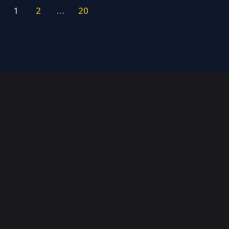
1
2
…
20