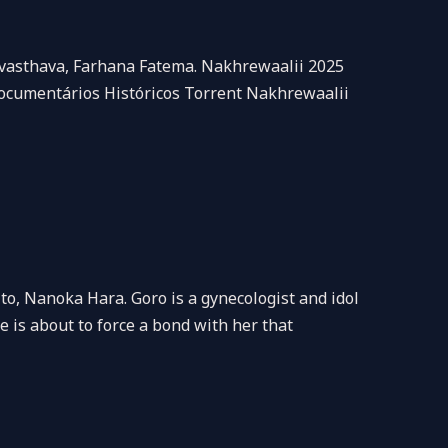
vasthava, Farhana Fatema. Nakhrewaalii 2025
Documentários Históricos Torrent Nakhrewaalii
o, Nanoka Hara. Goro is a gynecologist and idol
he is about to force a bond with her that