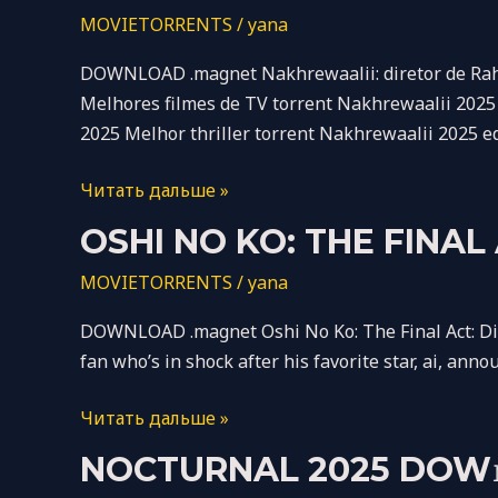
2025
MOVIETORRENTS
/
yana
To𝚛rent
Magnet
DOWNLOAD .magnet Nakhrewaalii: diretor de Rahu
Link
Melhores filmes de TV torrent Nakhrewaalii 2025
2025 Melhor thriller torrent Nakhrewaalii 2025 e
Читать дальше »
Oshi
OSHI NO KO: THE FINAL
No
MOVIETORRENTS
/
yana
Ko:
The
DOWNLOAD .magnet Oshi No Ko: The Final Act: Dire
Final
fan who’s in shock after his favorite star, ai, ann
Act
2025
Читать дальше »
X264
Nocturnal
NOCTURNAL 2025 DOW𝚗
To𝚛rent
2025