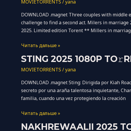
MOVIETORRENTS
/
yana
Dow𝚗load
Marriage
To𝚛rent
2025
DOWNLOAD .magnet Three couples with middle elde
Safe
challenge to find a second act. Milers in marriag
To𝚛rent
2025. Limited edition Torent ** Millers in marria
Dow𝚗load
Читать дальше »
Sting
STING 2025 1080P TO𝚛
2025
MOVIETORRENTS
/
yana
1080p
To𝚛rent
DOWNLOAD .magnet Sting: Dirigida por Kiah Roach
secreto por una araña talentosa inquietante, Charl
familia, cuando una vez protegiendo la creación
Читать дальше »
Nakhrewaalii
NAKHREWAALII 2025 TO