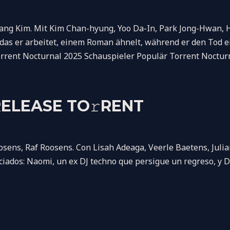
 Kim. Mit Kim Chan-hyung, Yoo Da-In, Park Jong-Hwan, Ha 
ll, das er arbeitet, einem Roman ähnelt, während er den Tod
rrent Nocturnal 2025 Schauspieler Populär Torrent Noctur
ELEASE TO𝚛RENT
ns, Raf Roosens. Con Lisah Adeaga, Veerle Baetens, Julian 
iados: Naomi, un ex DJ techno que persigue un regreso, y D