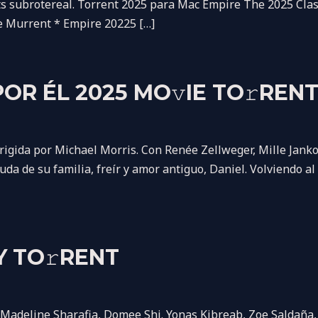
tts subrotereal. Torrent 2025 para Mac Empire The 2025 Cl
e Murrent * Empire 20225 […]
OR ÉL 2025 MO𝚟IE TO𝚛REN
gida por Michael Morris. Con Renée Zellweger, Mille Jankov
da de su familia, freír y amor antiguo, Daniel. Volviendo al 
Y TO𝚛RENT
deline Sharafia, Domee Shi. Yonas Kibreab, Zoe Saldaña, Br