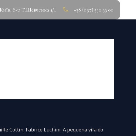
.Київ, б-р Т.Шевченка 1/1
+38 (097) 530 33 00
 Cottin, Fabrice Luchini. A pequena vila do