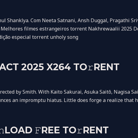
l Shanklya. Com Neeta Satnani, Ansh Duggal, Pragathi Sri
 Melhores filmes estrangeiros torrent Nakhrewaalii 2025 
dição especial torrent unholy song
 ACT 2025 X264 TO𝚛RENT
cted by Smith. With Kaito Sakurai, Asuka Saitô, Nagisa Sait
ounces an impromptu hiatus. Little does forge a realize that 
LOAD 𝙵REE TO𝚛RENT