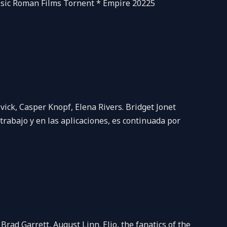
assic Roman Films Tornent * Empire 20225
T
ick, Casper Knopf, Elena Rivers. Bridget Jonet
trabajo y en las aplicaciones, es continuada por
ad Garrett, August Linn. Elio, the fanatics of the