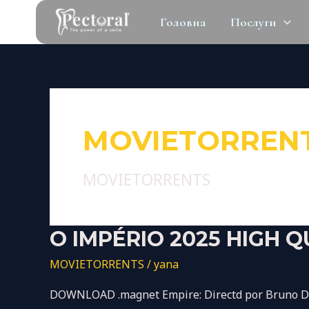
Перейти
Постраничная
Головна
Послуги
к
навигация
содержимому
записи
MOVIETORREN
MOVIETORRENTS
O
O IMPÉRIO 2025 HIGH Q
Império
MOVIETORRENTS
/
yana
2025
High
DOWNLOAD .magnet Empire: Directd por Bruno Dumo
Quality