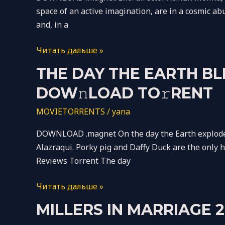
To𝚛rent
space of an active imagination, are in a cosmic abu
and, in a
Читать дальше »
The
THE DAY THE EARTH BL
Day
DOW𝚗LOAD TO𝚛RENT
The
Earth
MOVIETORRENTS
/
yana
Blew
DOWNLOAD .magnet On the day the Earth exploded:
Up:
Alazraqui. Porky pig and Daffy Duck are the only 
A
Reviews Torrent The day
Looney
Tunes
Читать дальше »
Mo𝚟ie
2025
Millers
MILLERS IN MARRIAGE 
HDRip
In