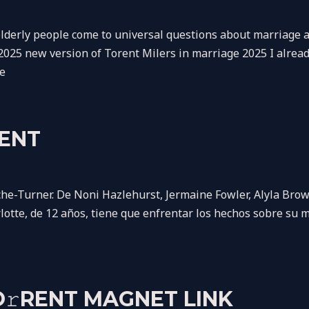
rly people come to universal questions about marriage and
e 2025 new version of Torent Milers in marriage 2025 I alrea
ge
RENT
e-Turner. De Noni Hazlehurst, Jermaine Fowler, Alyla Brow
otte, de 12 años, tiene que enfrentar los hechos sobre su m
𝚛RENT MAGNET LINK