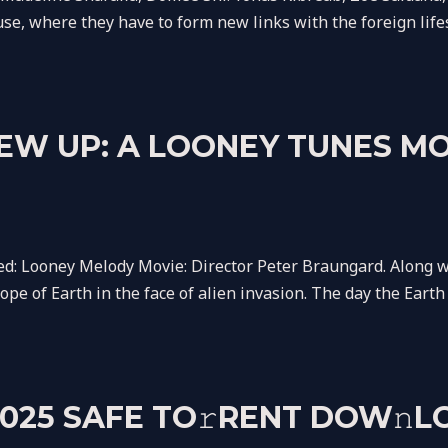
se, where they have to form new links with the foreign lifesty
EW UP: A LOONEY TUNES MO
 Looney Melody Movie: Director Peter Braungard. Along wit
hope of Earth in the face of alien invasion. The day the Ear
2025 SAFE TO𝚛RENT DOW𝚗