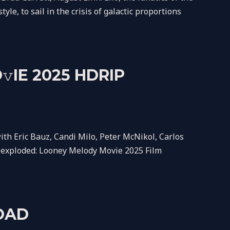
le, to sail in the crisis of galactic proportions
IE 2025 HDRIP
h Eric Bauz, Candi Milo, Peter McNikol, Carlos
th exploded: Looney Melody Movie 2025 Film
LOAD