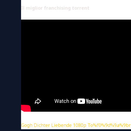
Il miglior franchising torrent
Gogh Dichter Liebende 1080p To%f0%9d%9a%9br