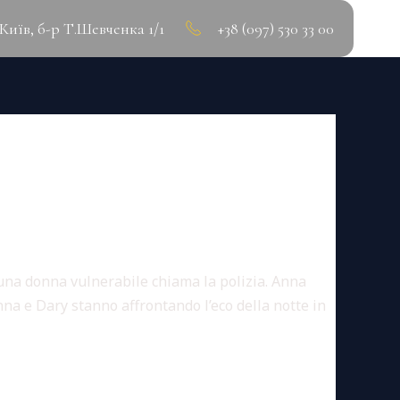
.Київ, б-р Т.Шевченка 1/1
+38 (097) 530 33 00
 TO𝚛RENT
una donna vulnerabile chiama la polizia. Anna
nna e Dary stanno affrontando l’eco della notte in