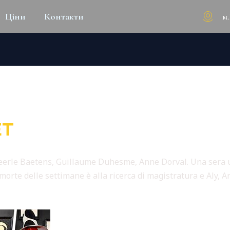
м
Ціни
Контакти
25 FULL MO𝚟IE DOW𝚗LOAD
ET
 Veerle Baetens, Guillaume Duhesme, Anne Dorval. Una sera 
morte delle settimane è alla ricerca di magistratura e Aly, A