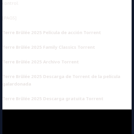
control.
[PAGS]
Terre Brûlée 2025 Película de acción Torrent
Terre Brûlée 2025 Family Classics Torrent
Terre Brûlée 2025 Archivo Torrent
Terre Brûlée 2025 Descarga de Torrent de la película
galardonada
Terre Brûlée 2025 Descarga gratuita Torrent