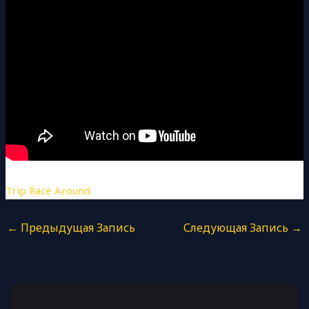
Trip Race Around
←
Предыдущая Запись
Следующая Запись
→