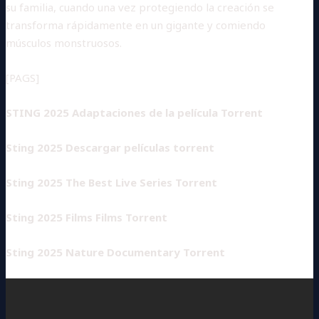
su familia, cuando una vez protegiendo la creación se
transforma rápidamente en un gigante y comiendo
músculos monstruosos.
[PAGS]
STING 2025 Adaptaciones de la película Torrent
Sting 2025 Descargar películas torrent
Sting 2025 The Best Live Series Torrent
Sting 2025 Films Films Torrent
Sting 2025 Nature Documentary Torrent