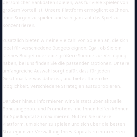
persönlicher Bankdaten spielen, was für viele Spieler von
großem Vorteil ist. Unsere Plattform ermöglicht es Ihnen,
ohne Sorgen zu spielen und sich ganz auf das Spiel zu
konzentrieren.
Zusätzlich bieten wir eine Vielzahl von Spielen an, die sich
ideal für verschiedene Budgets eignen. Egal, ob Sie ein
kleines Budget oder eine größere Summe zur Verfügung
haben, bei uns finden Sie die passenden Optionen. Unsere
umfangreiche Auswahl sorgt dafür, dass für jeden
Geschmack etwas dabei ist, und bietet Ihnen die
Möglichkeit, verschiedene Strategien auszuprobieren.
Darüber hinaus informieren wir Sie stets über aktuelle
Bonusangebote und Promotions, die Ihnen helfen können,
Ihr Spielkapital zu maximieren. Nutzen Sie unsere
Plattform, um sicher zu spielen und sich über die besten
Strategien zur Verwaltung Ihres Kapitals zu informieren.