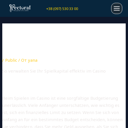
Перейти
Навигация
MAI
+38 (097) 530 33 00
к
по
содержимому
записям
MEN
SO VERWALTEN SIE IHR
SPIELKAPITAL EFFEKTIV IM
CASINO
/
Public
/ От
yana
So verwalten Sie Ihr Spielkapital effektiv im Casino
Die Bedeutung der Budgetierung
Beim Spielen im Casino ist eine sorgfältige Budgetierung
unerlässlich. Viele Anfänger unterschätzen, wie wichtig es
ist, sich ein finanzielles Limit zu setzen. Wenn Sie sich von
Anfang an für ein bestimmtes Budget entscheiden, können
Sie verhindern, dass Sie mehr Geld ausgeben, als Sie sich