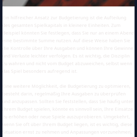
Ein hilfreicher Ansatz zur Budgetierung ist die Aufteilung
des gesamten Spielkapitals in kleinere Einheiten. Zum
Beispiel könnten Sie festlegen, dass Sie nur an einem Abend
eine bestimmte Summe nutzen. Auf diese Weise haben Sie
die Kontrolle über Ihre Ausgaben und können Ihre Gewinne
und Verluste leichter verfolgen. Es ist wichtig, die Disziplin
zu wahren und nicht vom Budget abzuweichen, selbst wenn
das Spiel besonders aufregend ist.
Eine weitere Möglichkeit, die Budgetierung zu optimieren,
besteht darin, regelmäßig Ihre Ausgaben zu überprüfen
und anzupassen. Sollten Sie feststellen, dass Sie häufig unter
Ihrem Budget spielen, könnte es sinnvoll sein, Ihre Einsätze
zu erhöhen oder neue Spiele auszuprobieren. Umgekehrt,
wenn Sie oft über Ihrem Budget liegen, ist es wichtig, diese
Situation ernst zu nehmen und Anpassungen vorzunehmen,