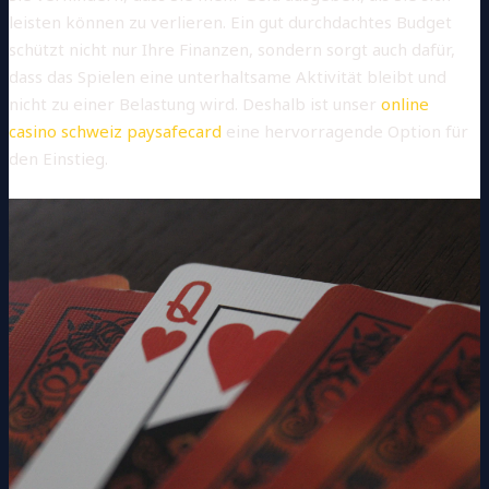
leisten können zu verlieren. Ein gut durchdachtes Budget
schützt nicht nur Ihre Finanzen, sondern sorgt auch dafür,
dass das Spielen eine unterhaltsame Aktivität bleibt und
nicht zu einer Belastung wird. Deshalb ist unser
online
casino schweiz paysafecard
eine hervorragende Option für
den Einstieg.