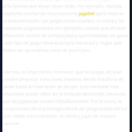
principiante que desee tener éxito. Por ejemplo, muchos
jugadores confían en recursos como
jugabet
para mejorar
su entendimiento. Los juegos como el póker, la ruleta y las
máquinas tragamonedas son ejemplos clásicos que ofrecen
diferentes niveles de complejidad y oportunidades de ganar.
Cada tipo de juego tiene su propia mecánica y reglas que
deben ser aprendidas antes de participar.
Además, es importante reconocer que los juegos de azar
pueden provocar emociones intensas, desde la euforia de
ganar hasta la frustración de perder. Esta montaña rusa
emocional puede influir en la toma de decisiones, haciendo
que los jugadores actúen impulsivamente. Por lo tanto, la
comprensión de la psicología detrás del juego puede ser un
gran aliado para mantener la calma y jugar de manera
racional.