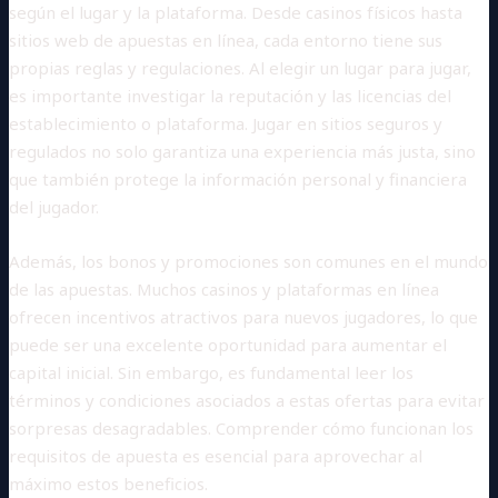
según el lugar y la plataforma. Desde casinos físicos hasta
sitios web de apuestas en línea, cada entorno tiene sus
propias reglas y regulaciones. Al elegir un lugar para jugar,
es importante investigar la reputación y las licencias del
establecimiento o plataforma. Jugar en sitios seguros y
regulados no solo garantiza una experiencia más justa, sino
que también protege la información personal y financiera
del jugador.
Además, los bonos y promociones son comunes en el mundo
de las apuestas. Muchos casinos y plataformas en línea
ofrecen incentivos atractivos para nuevos jugadores, lo que
puede ser una excelente oportunidad para aumentar el
capital inicial. Sin embargo, es fundamental leer los
términos y condiciones asociados a estas ofertas para evitar
sorpresas desagradables. Comprender cómo funcionan los
requisitos de apuesta es esencial para aprovechar al
máximo estos beneficios.