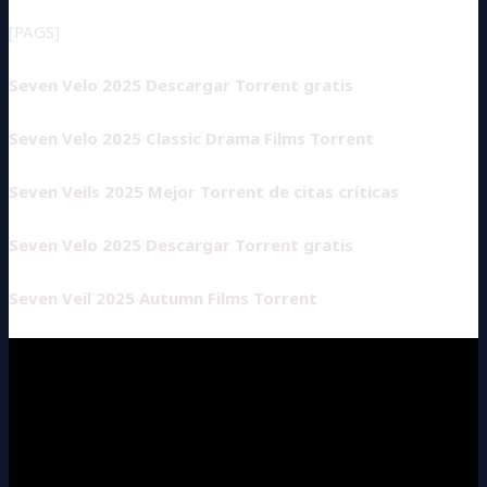
[PAGS]
Seven Velo 2025 Descargar Torrent gratis
Seven Velo 2025 Classic Drama Films Torrent
Seven Veils 2025 Mejor Torrent de citas críticas
Seven Velo 2025 Descargar Torrent gratis
Seven Veil 2025 Autumn Films Torrent