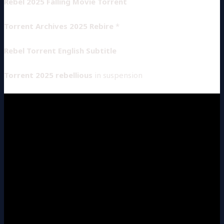
Rebel 2025 Falling Movie Torrent
Torrent Archives 2025 Rebire
*
Rebel Torrent English Subtitle
Torrent 2025 rebellious
in suspension