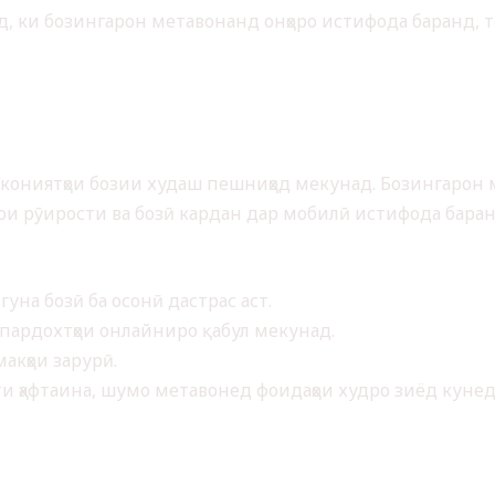
ад, ки бозингарон метавонанд онҳоро истифода баранд, т
кониятҳои бозии худаш пешниҳод мекунад. Бозингарон м
и рӯирости ва бозӣ кардан дар мобилӣ истифода баран
уна бозӣ ба осонӣ дастрас аст.
пардохтҳои онлайниро қабул мекунад.
акҳои зарурӣ.
и ҳафтаина, шумо метавонед фоидаҳои худро зиёд кунед
ТАРӢ