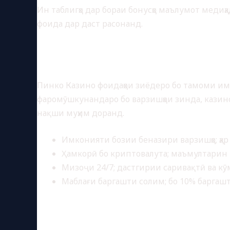
Ин таблигҳо дар бораи бонусҳо маълумот медиҳ
фоида дар даст расонанд.
ФОИДАҲОИ АСОСӢ
Пинко Казино фоидаҳои зиёдеро бо тамоми им
фаромӯшкунандаро бо варзишҳои зинда, казино
нақши муҳим доранд.
Имконияти бозии беназири варзишҳо; ҳар г
Ҳамкорӣ бо криптовалута; маъмултарин 
Мизоҷи 24/7; дастгирии саривақтӣ ва кӯм
Маблағи баргашти солим; бо 10% баргашт
ЭЪТИМОД ВА БЕХА