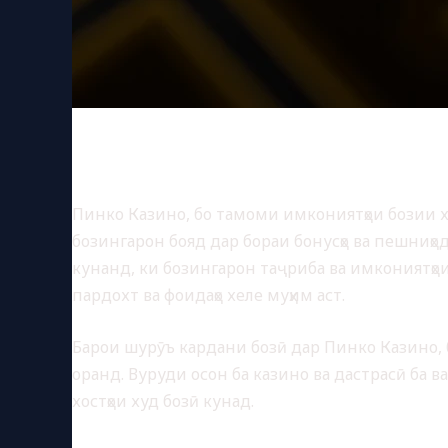
ЧИРО БОЗИНГАРОН
Пинко Казино, бо тамоми имкониятҳои бозии ху
бозингарон бояд дар бораи бонусҳо ва пешниҳо
кунанд, ки бозингарон таҷриба ва имкониятҳои 
пардохт ва фоидаҳо хеле муҳим аст.
Барои шурӯъ кардани бозӣ дар Пинко Казино, 
оранд. Вуруди осон ба казино ва дастрасӣ ба в
хостҳои худ бозӣ кунад.