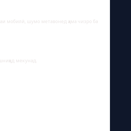
маи мобилӣ, шумо метавонед ҳама чизро ба
ешниҳод мекунад.