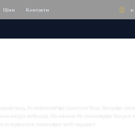
м
Ціни
Контакти
АМО БАРОИ ИСТИФОДАИ БОН
 гирифтанд, бо имкониятҳои гуногуни бозӣ, бонусҳои ҷ
они имрӯз мебошад. Ин казино бо пешниҳодҳои бонуси 
 аз муҳлисони казиноҳоро ҷалб кардааст.