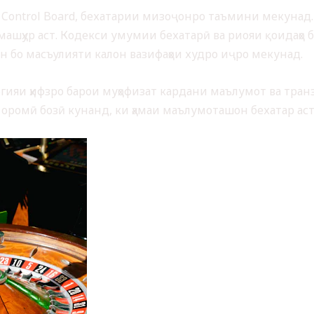
Control Board, бехатарии мизоҷонро таъмини мекунад. 
ашҳур аст. Кодекси умумии бехатарӣ ва риояи қоидаҳо ба
н бо масъулияти калон вазифаҳои худро иҷро мекунад.
гияи ҳифзро барои муҳофизат кардани маълумот ва тран
оромӣ бозӣ кунанд, ки ҳамаи маълумоташон бехатар аст