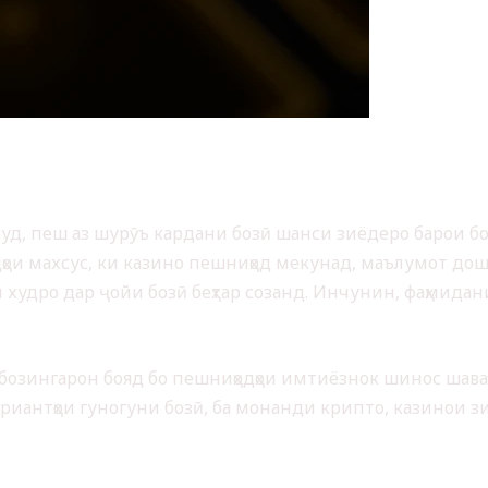
 БОЯД ПЕШ АЗ ШУРӮЪ 
д, пеш аз шурӯъ кардани бозӣ шанси зиёдеро барои боз
дҳои махсус, ки казино пешниҳод мекунад, маълумот до
худро дар ҷойи бозӣ беҳтар созанд. Инчунин, фаҳмидани
бозингарон бояд бо пешниҳодҳои имтиёзнок шинос шаван
ариантҳои гуногуни бозӣ, ба монанди крипто, казинои зин