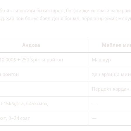
о интизориҳои бозингарон, бо фоизҳои иловагӣ ва варзи
д. Ҳар кои бонус бояд доно бошад, зеро онҳо кӯмак мек
Андоза
Маблағи м
10,000$ + 250 Spin-и ройгон
Машкур
и ройгон
Ҳеҷ арзиши ми
Пардохт кардан
 €15k/ҳафта, €45k/моҳ
—
хт, 0–24 соат
—