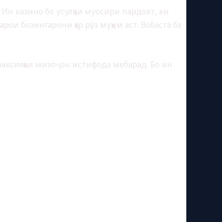
Ин казино бо усулҳои муосири пардохт, ки
рои бозингарони ҳар рӯз муҳим аст. Вобаста ба
заксияҳои мизоҷон истифода мебарад. Бо ин
.