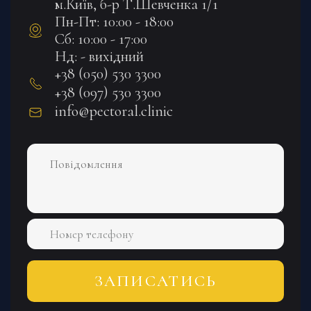
м.Київ, б-р Т.Шевченка 1/1
Пн-Пт: 10:00 - 18:00
Сб: 10:00 - 17:00
Нд: - вихідний
+38 (050) 530 3300
+38 (097) 530 3300
info@pectoral.clinic