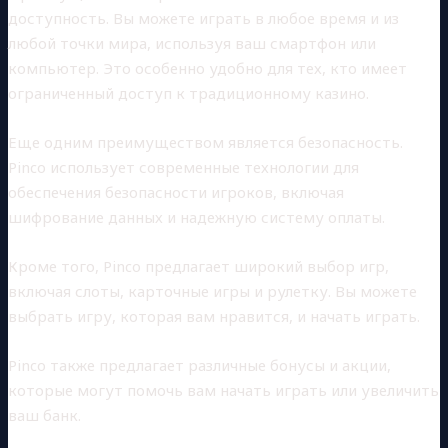
доступность. Вы можете играть в любое время и из
любой точки мира, используя ваш смартфон или
компьютер. Это особенно удобно для тех, кто имеет
ограниченный доступ к традиционному казино.
Еще одним преимуществом является безопасность.
Pinco использует современные технологии для
обеспечения безопасности игроков, включая
шифрование данных и надежную систему оплаты.
Кроме того, Pinco предлагает широкий выбор игр,
включая слоты, карточные игры и рулетку. Вы можете
выбрать игру, которая вам нравится, и начать играть.
Pinco также предлагает различные бонусы и акции,
которые могут помочь вам начать играть или увеличить
ваш банк.