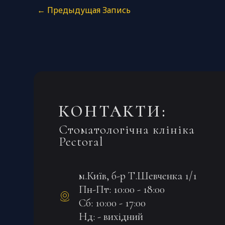
←
Предыдущая Запись
КОНТАКТИ:
Стоматологічна клініка
Pectoral
м.Київ, б-р Т.Шевченка 1/1
Пн-Пт: 10:00 - 18:00
Сб: 10:00 - 17:00
Нд: - вихідний