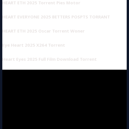
HEART ETH 2025 Torrent Pies Motor
HEART EVERYONE 2025 BETTERS POSPTS TORRANT
HEART ETH 2025 Oscar Torrent Woner
Eye Heart 2025 X264 Torrent
Heart Eyes 2025 Full Film Download Torrent