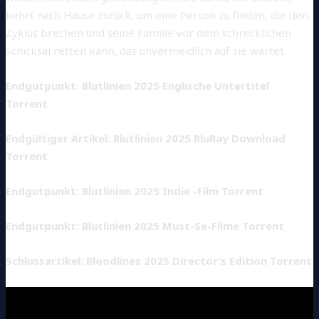
kehrt nach Hause zurück, um eine Person zu finden, die den
Zyklus brechen und seine Familie vor dem schrecklichen
Schicksal retten kann, das unvermeidlich auf sie wartet.
Endgutpunkt: Blutlinien 2025 Englische Untertitel
Torrent
Endgültiger Artikel: Blutlinien 2025 BluRay Download
Torrent
Endgutpunkt: Blutlinien 2025 Indie -Film Torrent
Endgutpunkt: Blutlinien 2025 Must-Se-Filme Torrent
Schlussartikel: Bloodlines 2025 Director’s Edition Torrent