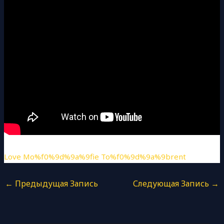
Love Mo%f0%9d%9a%9fie To%f0%9d%9a%9brent
←
Предыдущая Запись
Следующая Запись
→