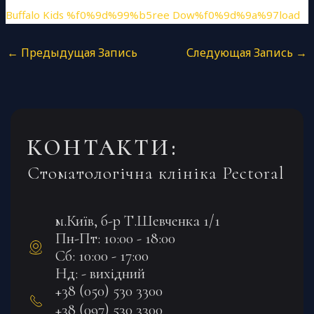
Buffalo Kids %f0%9d%99%b5ree Dow%f0%9d%9a%97load
←
Предыдущая Запись
Следующая Запись
→
КОНТАКТИ:
Стоматологічна клініка Pectoral
м.Київ, б-р Т.Шевченка 1/1
Пн-Пт: 10:00 - 18:00
Сб: 10:00 - 17:00
Нд: - вихідний
+38 (050) 530 3300
+38 (097) 530 3300