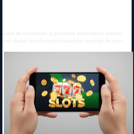
L’INSCRIPTION : PRÉPAREZ VOS
DOCUMENTS
Avant de commencer le processus d’inscription, assurez-
vous d’avoir les informations suivantes à portée de main :