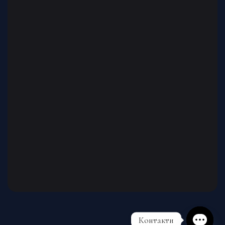
Контакти