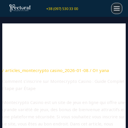
Перейти
Навигация
MAI
+38 (097) 530 33 00
к
по
содержимому
записям
MEN
COMMENT S’INSCRIRE SUR
MONTECRYPTO CASINO :
GUIDE COMPLET ÉTAPE
PAR ÉTAPE
/
articles_montecrypto casino_2026-01-08
/ От
yana
Comment s’inscrire sur Montecrypto Casino : Guide Complet
Étape par Étape
Montecrypto Casino est un site de jeux en ligne qui offre une
grande variété de jeux, des bonus de bienvenue attractifs et
une plateforme sécurisée. Si vous souhaitez vous inscrire sur
ce site, vous êtes au bon endroit. Dans cet article, nous