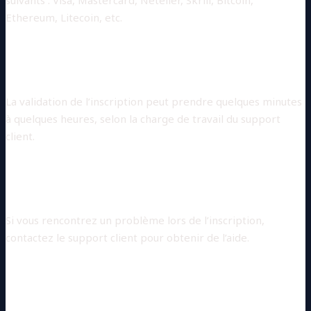
Ethereum, Litecoin, etc.
Combien de temps faut-il pour valider
mon inscription?
La validation de l’inscription peut prendre quelques minutes
à quelques heures, selon la charge de travail du support
client.
Que faire si je rencontre un problème
lors de l’inscription?
Si vous rencontrez un problème lors de l’inscription,
contactez le support client pour obtenir de l’aide.
Puis-je m’inscrire sur Montecrypto
Casino depuis n’importe quel pays?