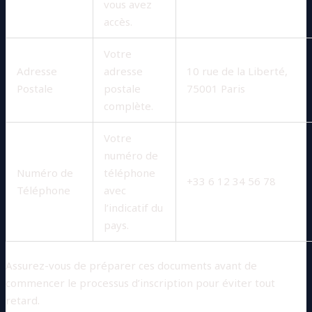
vous avez
accès.
Votre
Adresse
adresse
10 rue de la Liberté,
Postale
postale
75001 Paris
complète.
Votre
numéro de
Numéro de
téléphone
+33 6 12 34 56 78
Téléphone
avec
l’indicatif du
pays.
Assurez-vous de préparer ces documents avant de
commencer le processus d’inscription pour éviter tout
retard.