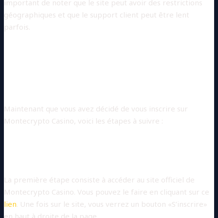
important de noter que le site peut avoir des restrictions
géographiques et que le support client peut être lent
parfois.
GUIDE DÉTAILLÉ : L’INSCRIPTION
SUR MONTECRYPTO CASINO EN 5
ÉTAPES SIMPLES
Maintenant que vous avez décidé de vous inscrire sur
Montecrypto Casino, voici les étapes à suivre :
Étape 1: Accéder au Site Officiel de
Montecrypto Casino
La première étape consiste à accéder au site officiel de
Montecrypto Casino. Vous pouvez le faire en cliquant sur ce
lien
. Une fois sur le site, vous verrez un bouton «S’inscrire»
en haut à droite de la page.