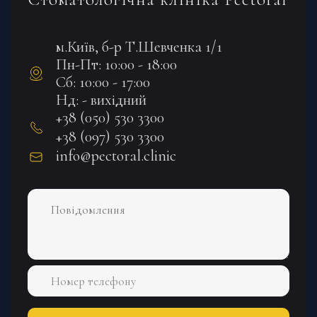
м.Київ, б-р Т.Шевченка 1/1
Пн-Пт: 10:00 - 18:00
Сб: 10:00 - 17:00
Нд: - вихідний
+38 (050) 530 3300
+38 (097) 530 3300
info@pectoral.clinic