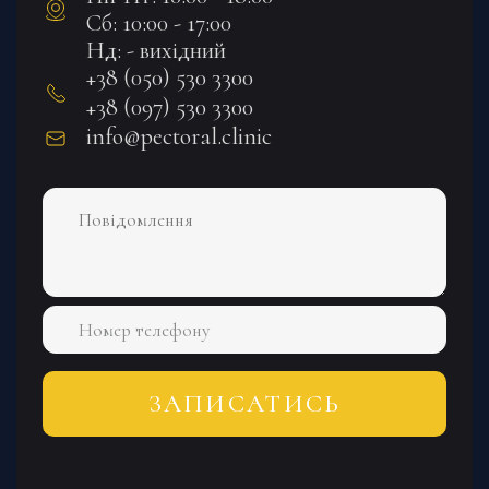
Сб: 10:00 - 17:00
Нд: - вихідний
+38 (050) 530 3300
+38 (097) 530 3300
info@pectoral.clinic