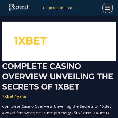
Перейти
MAI
+38 (097) 530 33 00
к
содержимому
MEN
1XBET
Complete
COMPLETE CASINO
Casino
OVERVIEW UNVEILING THE
Overview
Unveiling
SECRETS OF 1XBET
the
1XBet
/
yana
Secrets
of
Complete Casino Overview Unveiling the Secrets of 1XBet
1XBet
Ανακαλύπτοντας την εμπειρία παιχνιδιού στην 1XBet Η