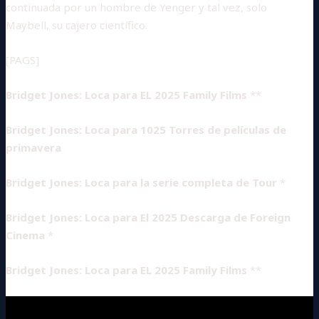
continuada por un hombre de Yenger y tal vez, solo
Maybell, su cajero científico.
[PAGS]
Bridget Jones: Loca para EL 2025 Family Films
**
Bridget Jones: Loca para 1025 Torres de películas de
primavera
Bridget Jones: Loca para la serie completa de Tour
*
Bridget Jones: Loca para El 2025 Descarga de Foreign
Cinema
*
Bridget Jones: Loca para EL 2025 Family Films
**