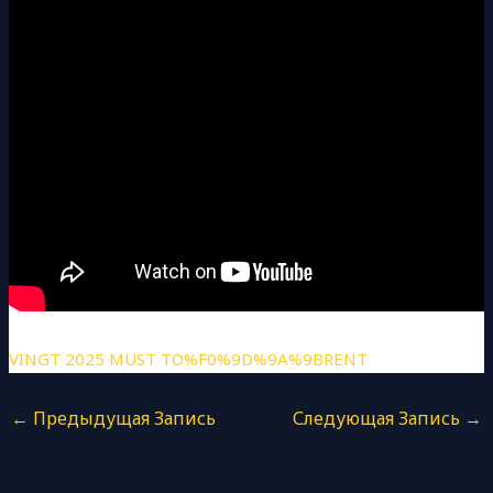
VINGT 2025 MUST TO%F0%9D%9A%9BRENT
←
Предыдущая Запись
Следующая Запись
→