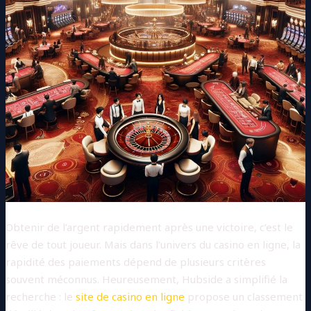
Obtenir de l’argent rapidement après une victoire, c’est le
rêve de tout joueur. Mais dans l’univers du casino en ligne, la
rapidité des paiements dépend de plusieurs critères
souvent méconnus. Heureusement, Hubside a simplifié la
recherche : le
site de casino en ligne
propose un classement