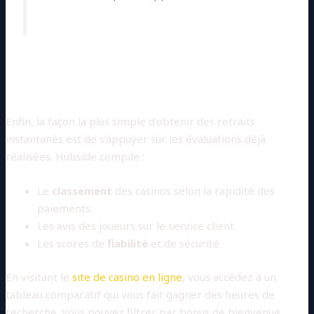
5. EXPLOITER LES OUTILS DE
COMPARAISON DE HUBSIDE
Enfin, la façon la plus simple d’obtenir des retraits
instantanés est de s’appuyer sur les évaluations déjà
réalisées. Hubside compile :
Le
classement
des casinos selon la rapidité des
paiements.
Les avis des joueurs sur le service client.
Les scores de
fiabilité
et de sécurité.
En visitant le
site de casino en ligne
, vous accédez à un
tableau comparatif qui vous fait gagner des heures de
recherche. Vous pouvez filtrer par bonus de bienvenue,