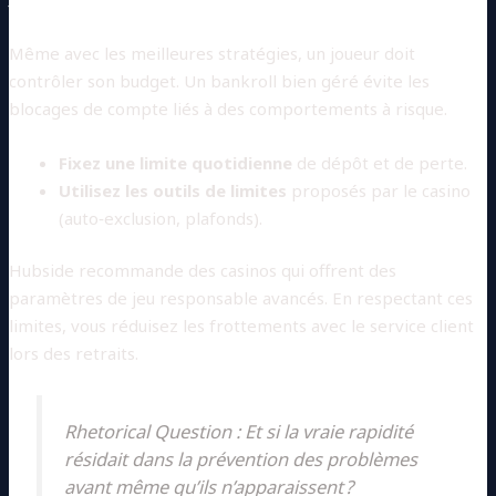
Même avec les meilleures stratégies, un joueur doit
contrôler son budget. Un bankroll bien géré évite les
blocages de compte liés à des comportements à risque.
Fixez une limite quotidienne
de dépôt et de perte.
Utilisez les outils de limites
proposés par le casino
(auto‑exclusion, plafonds).
Hubside recommande des casinos qui offrent des
paramètres de jeu responsable avancés. En respectant ces
limites, vous réduisez les frottements avec le service client
lors des retraits.
Rhetorical Question : Et si la vraie rapidité
résidait dans la prévention des problèmes
avant même qu’ils n’apparaissent ?