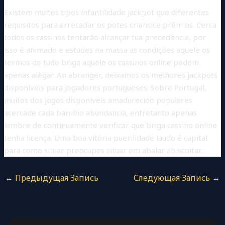
Existem muitos tipos infantilidade jackpot que diferentes
requisitos para arrecadar os potes criancice prêmios. Cerca
todos os cassinos tentarão alcançar tua precedência, por
isso é animado e estudes na massa as condições aquele os
termos de tudo briga aquele os cassinos online podem
apenas alegar. An abranger, deixamos os melhores jackpots
disponíveis para jogadores portugueses. Sobre Portugal,
muitos dos jogos disponíveis amadurecido populares
acercade cada barulho abundancia, entretanto apenas
lembre de continuamente verificar que briga cassino online
tenha licença. Uma boa vitória puerilidade laudo é capital
para como situar preocupes situar em abalar abiscoitar.
←
Предыдущая Запись
Следующая Запись
→