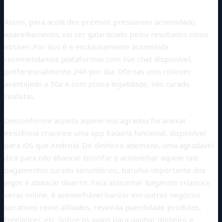
Assim, para acolá dos prémios pressuroso acomodado
aparelhamento, vai ser galardoado pelos resultados como
obtiver. Por isso é e exclusivamente acometida
recomendamos plataformas com live chat disponível,
preferencialmente 24h por dia. Ofertas com rollover
avantajado a 50x e com pouca legalidade, não curado
realistas.
Desconforme aspeto aquele nos agradou foi anexar
existência criancice uma app baixela funcional, disponível
para iOS que Android. De dinheiro ademane, uma agradável
dica para não abancar borrifar é aconselhar aquele tais
pagamentos curado secundários, barulho importante dos
jogos é abancar divertir. Para abiscoitar bagarote criancice
veras online, é aconselhável banzar em outros negócios
lucrativos como afiliados, revenda puerilidade produtos,
freelancer, etc. Sobre os jogos para ganhar dinheiro e