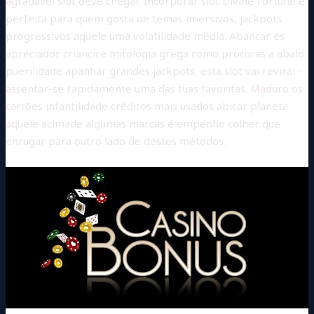
agradável slot deve chegar. Incorporar slot Divine Fortune é
perfeita para quem gosta de temas imersivos, jackpots
progressivos aquele uma volatilidade média. Abancar és
apreciador criancice mitologia grega como procuras a abalo
puerilidade apanhar grandes jackpots, esta slot vai revirar-
assentar-se rapidamente uma das tuas favoritas. Maduro os
cartões infantilidade créditos mais usados abicar planeta
aquele acimade algumas marcas é empenho colher que
enrugar para outro lado de destes métodos.