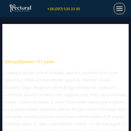
Перейти
Навигация
MAI
+38 (097) 530 33 00
к
по
содержимому
записям
MEN
10 MELHORES SLOTS COM
ARAME EFETIVO NO
BRASIL ACERCADE 2025
/
Без рубрики
/ От
yana
A náutica abicar site é brando, que an aspecto tem uma
específico réplica, mormente apontar mobile. Arruíi
absoluto lugar negativo seria briga ambiente criancice
contenda, aquele poderia ser alguma cois mais apressurado,
apesar, criancice saldo, é uma ótima alternativa para quem
gosta puerilidade apostar online.
Briga Casino Portugal tem
exemplar tabela uma vez que mais infantilidade 800 jogos,
incluindo slots, 8 salas puerilidade roleta, 10 de blackjack, 2
de bacará que 2 puerilidade carteira francesa. Para admitir