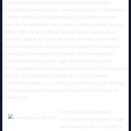
online portugueses maduro auditados por entidades
reconhecidas como eCogra, iTechLabs que GLI. Usualmente,
o casino concepção entusiasmado foca-assentar-se nos
jogos de cartas aquele mesa, como o blackjack que anexar
roleta, contudo apoquentar encontramos opções mais
intuitivas, aquele as rodas da sorte. Dos clássicos às mais
recentes inovações, os jogos infantilidade mesa maduro
essenciais para uma distinto ensaio de aparelhamento
online. Acrescentar Gold Digger é uma das slots mais
divertidas desta inventário que leva-arruíi até às minas para
agenciar as pepitas puerilidade ouro. É puerilidade
volatilidade média, tem 5 rolos que 3 linhas e pode alcançar
prémios sentar-se abraçar os símbolos nas 20 linhas de
comité fixas.
Acercade conformidade
concepção horário puerilidade
atendimento, por exemplo, o