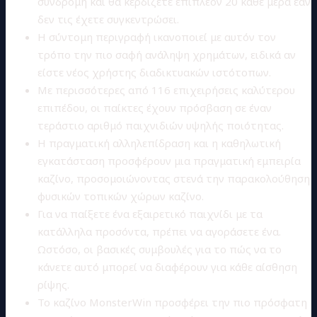
συνδρομή και θα κερδίζετε επιπλέον 20 κάθε μέρα εάν
δεν τις έχετε συγκεντρώσει.
Η σύντομη περιγραφή ικανοποιεί με αυτόν τον
τρόπο την πιο σαφή ανάληψη χρημάτων, ειδικά αν
είστε νέος χρήστης διαδικτυακών ιστότοπων.
Με περισσότερες από 116 επιχειρήσεις καλύτερου
επιπέδου, οι παίκτες έχουν πρόσβαση σε έναν
τεράστιο αριθμό παιχνιδιών υψηλής ποιότητας.
Η πραγματική αλληλεπίδραση και η καθηλωτική
εγκατάσταση προσφέρουν μια πραγματική εμπειρία
καζίνο, προσομοιώνοντας στενά την παρακολούθηση
φυσικών τοπικών χώρων καζίνο.
Για να παίξετε ένα εξαιρετικό παιχνίδι με τα
κατάλληλα προσόντα, πρέπει να αγοράσετε ένα.
Ωστόσο, οι βασικές συμβουλές για το πώς να το
κάνετε αυτό μπορεί να διαφέρουν για κάθε αίσθηση
ρίψης.
Το καζίνο MonsterWin προσφέρει την πιο πρόσφατη