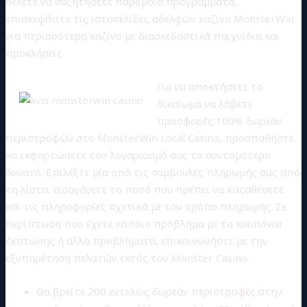
θέλετε να συζητήσετε παρόμοια προγράμματα,
επισκεφθείτε τις ιστοσελίδες αδελφών καζίνο MonsterWin
για περισσότερα καζίνο με διασκεδαστικά παιχνίδια και
προκλήσεις.
Για να αποκτήσετε το
δικαίωμα να λάβετε
προσφορές 100% δωρεάν
περιστροφών στο MonsterWin Local Casino, προσπαθήστε
να εκφορτώσετε τον λογαριασμό σας το συντομότερο
δυνατό. Επιλέξτε μία από τις συμβουλές πληρωμής σας από
τη λίστα, εισαγάγετε το ποσό που πρέπει να καταθέσετε
και τις πληροφορίες σχετικά με τον τρόπο πληρωμής. Σε
περίπτωση που έχετε κάποιο πρόβλημα με τα κουπόνια
έκπτωσης ή άλλα προβλήματα, επικοινωνήστε με την
εξυπηρέτηση πελατών εκτός του Monster Casino.
Θα βρείτε 200 εντελώς δωρεάν περιστροφές στην