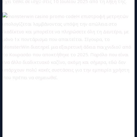
έχει τεθεί σε ισχύ στις 10 Ιουλίου 2025 από τη λήξη της.
Η επιστροφή μετρητών
υπολογίζεται λαμβάνοντας υπόψη την απώλεια στο
διαδίκτυο και μπορείτε να πληρώσετε όλη τη Δευτέρα, με
μόνο 1x ποντάρισμα που απαιτείται. Σίγουρα, το
MonsterWin διατηρεί μια εξαιρετική άδεια παιχνιδιού από
το Κουρασάο που αποκτήθηκε το 2025. Παρόλο που είναι
ένα άλλο διαδικτυακό καζίνο, ακόμη και σήμερα, εδώ δεν
υπάρχουν πολύ κακές συστάσεις για την εμπειρία χρήστη
που πρέπει να σημειωθεί.
ΕΠΙΧΕΊΡΗΣΗ ΚΑΖΊΝΟ BEAST WIN
CASHBACK ΠΡΌΣΘΕΤΟ ΜΠΌΝΟΥΣ –
ΑΠΕΛΕΥΘΕΡΏΣΤΕ ΕΠΙΠΛΈΟΝ ΑΞΊΑ
ΜΕ CASHBACK ΣΤΗΝ ΕΠΙΧΕΊΡΗΣΗ
ΚΑΖΊΝΟ BEAST VICTORY!