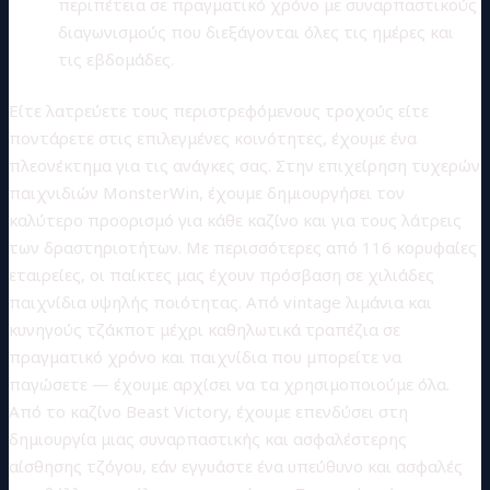
περιπέτεια σε πραγματικό χρόνο με συναρπαστικούς
διαγωνισμούς που διεξάγονται όλες τις ημέρες και
τις εβδομάδες.
Είτε λατρεύετε τους περιστρεφόμενους τροχούς είτε
ποντάρετε στις επιλεγμένες κοινότητες, έχουμε ένα
πλεονέκτημα για τις ανάγκες σας. Στην επιχείρηση τυχερών
παιχνιδιών MonsterWin, έχουμε δημιουργήσει τον
καλύτερο προορισμό για κάθε καζίνο και για τους λάτρεις
των δραστηριοτήτων. Με περισσότερες από 116 κορυφαίες
εταιρείες, οι παίκτες μας έχουν πρόσβαση σε χιλιάδες
παιχνίδια υψηλής ποιότητας. Από vintage λιμάνια και
κυνηγούς τζάκποτ μέχρι καθηλωτικά τραπέζια σε
πραγματικό χρόνο και παιχνίδια που μπορείτε να
παγώσετε — έχουμε αρχίσει να τα χρησιμοποιούμε όλα.
Από το καζίνο Beast Victory, έχουμε επενδύσει στη
δημιουργία μιας συναρπαστικής και ασφαλέστερης
αίσθησης τζόγου, εάν εγγυάστε ένα υπεύθυνο και ασφαλές