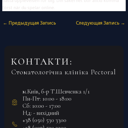
bästa upplevelsen för dig. Din säkerhet bör alltid komma
först när du spelar online.
←
Предыдущая Запись
Следующая Запись
→
КОНТАКТИ:
Стоматологічна клініка Pectoral
м.Київ, б-р Т.Шевченка 1/1
Пн-Пт: 10:00 - 18:00
Сб: 10:00 - 17:00
Нд: - вихідний
+38 (050) 530 3300
+38 (097) 530 3300