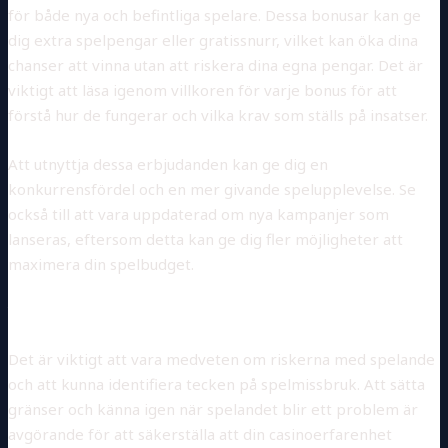
för både nya och befintliga spelare. Dessa bonusar kan ge
dig extra spelpengar eller gratissnurr, vilket kan öka dina
chanser att vinna utan att riskera dina egna pengar. Det är
viktigt att läsa igenom villkoren för varje bonus för att
förstå hur de fungerar och vilka krav som ställs på insatser.
Att utnyttja dessa erbjudanden kan ge dig en
konkurrensfördel och en mer givande spelupplevelse. Se
också till att vara uppdaterad om nya kampanjer som
lanseras, eftersom detta kan ge dig fler möjligheter att
maximera din spelbudget.
Var medveten om spelmissbruk
Det är viktigt att vara medveten om riskerna med spelande
och att kunna identifiera tecken på spelmissbruk. Att sätta
gränser och känna igen när spelandet blir ett problem är
avgörande för att säkerställa att din casinoerfarenhet