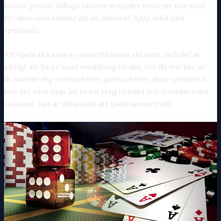
förblir positiv. Många casinon erbjuder resurser och stöd
för dem som känner att de behöver hjälp med sina
spelvanor.
Att spela ska vara en underhållande aktivitet, och det är
viktigt att ha en sund inställning till det. Om du märker att
du känner dig stressad eller pressad över dina spelbeslut,
kan det vara dags att ta ett steg tillbaka och utvärdera din
situation. Det är alltid bäst att spela ansvarsfullt.