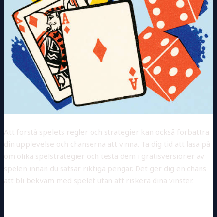
Att förstå spelets regler och strategier kan också förbättra
din upplevelse och chanserna att vinna. Ta dig tid att läsa på
om olika spelstrategier och testa dem i gratisversioner av
spelen innan du satsar riktiga pengar. Det ger dig en chans
att bli bekväm med spelet utan att riskera dina vinster.
Sätt en budget och håll dig till den