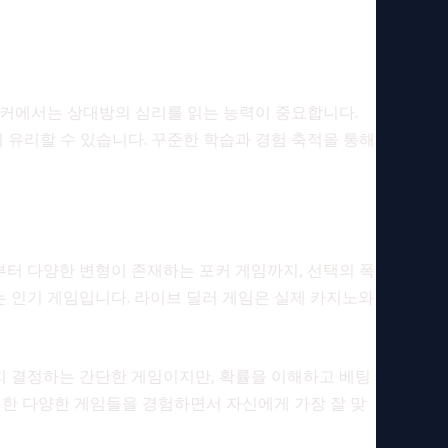
포커에서는 상대방의 심리를 읽는 능력이 중요합니다.
 것이 유리할 수 있습니다. 꾸준한 학습과 경험 축적을 통해
부터 다양한 변형이 존재하는 포커 게임까지, 선택의 폭
는 인기 게임입니다. 라이브 딜러 게임은 실제 카지노와
할지 결정하는 간단한 게임이지만, 확률을 이해하고 베팅
한 다양한 게임들을 경험하면서 자신에게 가장 잘 맞