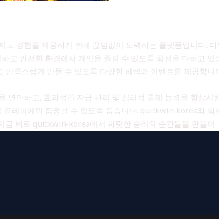
노 경험의 새로운 기준
인 카지노 경험을 제공하기 위해 끊임없이 노력하는 플랫폼입니다.
고 안전한 환경에서 게임을 즐길 수 있도록 최선을 다하고 있습니다.
고 만족스럽게 만들 수 있도록 다양한 혜택과 이벤트를 제공합니다
 전략을 연마하고, 효과적인 자금 관리 및 심리적 통제 능력을 향상
레이에만 집중할 수 있도록 돕습니다. quickwin-korea와
금 바로 quickwin-korea에서 짜릿한 승리의 순간들을 만들어 