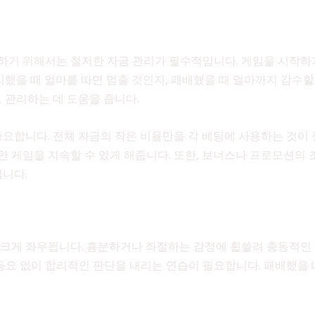
금 관리법
기 위해서는 철저한 자금 관리가 필수적입니다. 게임을 시작하기
리했을 때 얼마를 따면 멈출 것인지, 패배했을 때 얼마까지 감수
 관리하는 데 도움을 줍니다.
합니다. 전체 자금의 작은 비율만을 각 베팅에 사용하는 것이 좋습
 게임을 지속할 수 있게 해줍니다. 또한, 보너스나 프로모션의 
입니다.
 통제
크게 좌우됩니다. 흥분하거나 좌절하는 감정에 휩쓸려 충동적인 결
동요 없이 합리적인 판단을 내리는 연습이 필요합니다. 패배했을 