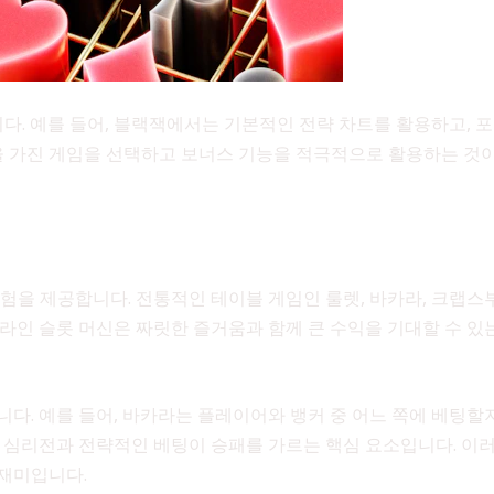
다. 예를 들어, 블랙잭에서는 기본적인 전략 차트를 활용하고, 
er) 비율을 가진 게임을 선택하고 보너스 기능을 적극적으로 활용하는
 특징
을 제공합니다. 전통적인 테이블 게임인 룰렛, 바카라, 크랩스
온라인 슬롯 머신은 짜릿한 즐거움과 함께 큰 수익을 기대할 수 있
합니다. 예를 들어, 바카라는 플레이어와 뱅커 중 어느 쪽에 베팅
 심리전과 전략적인 베팅이 승패를 가르는 핵심 요소입니다. 이러
 재미입니다.