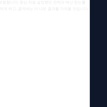
위험합니다. 항상 처음 설정했던 전략과 예산 한도를
게 하고, 결국에는 더 나은 결과를 가져올 것입니다.