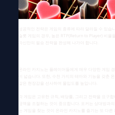
성공적인 전략은 게임의 종류에 따라 달라질 수 있습니
슬롯 게임의 경우, 높은 RTP(Return to Play
자신만의 필승 전략을 완성해 나가야 합니다.
다양한 온라인 카지노 게임 종류와
온라인 카지노는 플레이어들에게 매우 다양한 게임 경험
이 넓습니다. 또한, 수천 가지의 테마와 기능을 갖춘 
같은 현장감을 선사하며 몰입도를 높입니다.
각 게임은 고유한 규칙, 배당률, 그리고 전략을 요구
금액을 조절하는 것이 중요합니다. 포커는 상대방과의
는 게임을 찾는 것이 온라인 카지노를 즐기는 또 다른