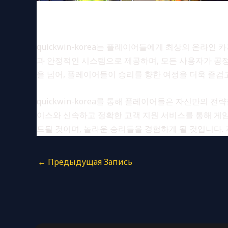
quickwin-korea: 온라인 카지
quickwin-korea는 플레이어들에게 최상의 온라
과 안정적인 시스템으로 제공하며, 모든 사용자가 공정하
을 넘어, 플레이어들이 승리를 향한 여정을 더욱 즐겁
quickwin-korea를 통해 플레이어들은 자신만의
이스와 신속하고 정확한 고객 지원 서비스를 통해 게임 플
드될 것이며, 놀라운 승리들을 경험하게 될 것입니다. 지
←
Предыдущая Запись