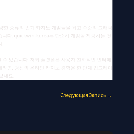
 다양한 종류의 인기 카지노 게임들을 최고 수준의 그래픽
 quickwin-korea는 단순히 게임을 제공하는 것
.
시킬 수 있습니다. 저희 플랫폼은 사용자 친화적인 인터페
 함께라면, 당신의 온라인 카지노 경험은 한 단계 업그레이
보세요.
Следующая Запись
→