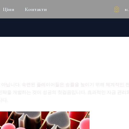
м
Ціни
Контакти
EGY AND SHOW INCREDIBLE
 아닙니다. 숙련된 플레이어들은 승률을 높이기 위해 체계적인 전
전략을 개발하는 것이 성공의 첫걸음입니다. 효과적인 자금 관리
니다.