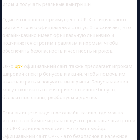
игры и получать реальные выигрыши.
Один из основных преимуществ UP-X официального
сайта – это его официальный статус. Это означает, что
онлайн-казино имеет официальную лицензию и
подчиняется строгим правилам и нормам, чтобы
обеспечить безопасность и честность игроков.
UP-X
upx
официальный сайт также предлагает игрокам
широкий спектр бонусов и акций, чтобы помочь им
начать играть и получать выигрыши. Бонусы и акции
могут включать в себя приветственные бонусы,
бесплатные спины, рефбонусы и другие.
Если вы ищете надежное онлайн-казино, где можно
играть в любимые игры и получать реальные выигрыши,
то UP-X официальный сайт – это ваш выбор.
Официальный сайт UP-X – это безопасное и надежное