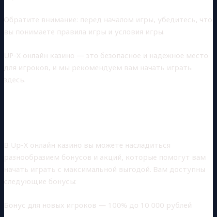
Обратите внимание: перед началом игры, убедитесь, что
вы понимаете правила игры и условия игры.
UP-X онлайн казино — это безопасное и надежное место
для игроков, и мы рекомендуем вам начать играть
здесь.
БОНУСЫ И АКЦИИ В UP-X
ОНЛАЙН КАЗИНО
В Up-X онлайн казино вы можете насладиться
разнообразием бонусов и акций, которые помогут вам
начать играть с максимальной выгодой. Вам доступны
следующие бонусы:
Бонус для новых игроков — 100% до 10 000 рублей