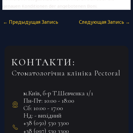
genauen Konditionen der angebotenen Boni.
←
Предыдущая Запись
Следующая Запись
→
КОНТАКТИ:
Стоматологічна клініка Pectoral
м.Київ, б-р Т.Шевченка 1/1
Пн-Пт: 10:00 - 18:00
Сб: 10:00 - 17:00
Нд: - вихідний
+38 (050) 530 3300
+38 (097) 530 3300