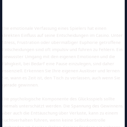
Emotionale Kontrolle und
psychologische Aspekte des
Glücksspiels
Die emotionale Verfassung eines Spielers hat einen
direkten Einfluss auf seine Entscheidungen im Casino. Unter
Stress, Frustration oder übermäßiger Euphorie getroffene
Entscheidungen sind oft impulsiv und führen zu Fehlern. Ein
bewusster Umgang mit den eigenen Emotionen und die
Fähigkeit, bei Bedarf eine Pause einzulegen, sind daher
essenziell. Erkennen Sie Ihre eigenen Auslöser und lernen
Sie, wann es Zeit ist, den Tisch zu verlassen, auch wenn Sie
gerade gewinnen.
Die psychologische Komponente des Glücksspiels sollte
niemals unterschätzt werden. Die Spannung des Gewinnens,
aber auch die Enttäuschung über Verluste, kann zu einem
Suchtverhalten führen, wenn keine Selbstkontrolle
vorhanden ist. Seriöse Online-Casinos fördern ein sicheres