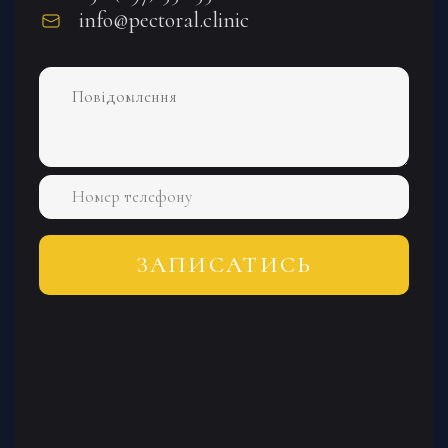
info@pectoral.clinic