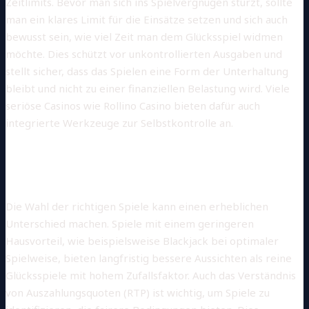
Zeitlimits. Bevor man sich ins Spielvergnügen stürzt, sollte
man ein klares Limit für die Einsätze setzen und sich auch
bewusst sein, wie viel Zeit man dem Glücksspiel widmen
möchte. Dies schützt vor unkontrollierten Ausgaben und
stellt sicher, dass das Spielen eine Form der Unterhaltung
bleibt und nicht zu einer finanziellen Belastung wird. Viele
seriöse Casinos wie Rollino Casino bieten dafür auch
integrierte Werkzeuge zur Selbstkontrolle an.
Strategien zur Risikominimierung bei
Casino-Spielen
Die Wahl der richtigen Spiele kann einen erheblichen
Unterschied machen. Spiele mit einem geringeren
Hausvorteil, wie beispielsweise Blackjack bei optimaler
Spielweise, bieten langfristig bessere Aussichten als reine
Glücksspiele mit hohem Zufallsfaktor. Auch das Verständnis
von Auszahlungsquoten (RTP) ist wichtig, um Spiele zu