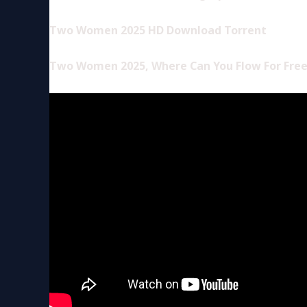
Two Women 2025 HD Download Torrent
Two Women 2025, Where Can You Flow For Fre