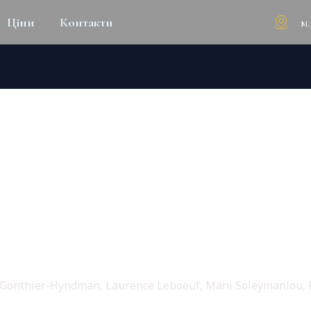
м
Ціни
Контакти
P DOW𝚗LOAD TO𝚛RENT
 Gonthier-Hyndman, Laurence Leboeuf, Mani Soleymanlou, F