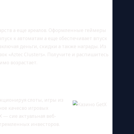
арств а еще ареалов. Оформленные геймеры
пуск к автоматам а еще обеспечивает впуск
ключая деньги, скидки а также награды. Из
ок «Aztec Clusters». Получите и распишитесь
мо возрастает.
кционируя слоты, игры из
ное качесво игровых
 — сие актуальная веб-
тремленных инвесторов.