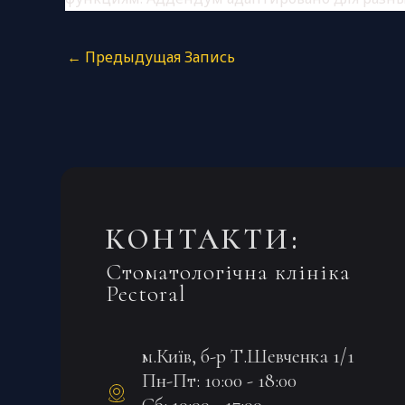
←
Предыдущая Запись
КОНТАКТИ:
Стоматологічна клініка
Pectoral
м.Київ, б-р Т.Шевченка 1/1
Пн-Пт: 10:00 - 18:00
Сб: 10:00 - 17:00