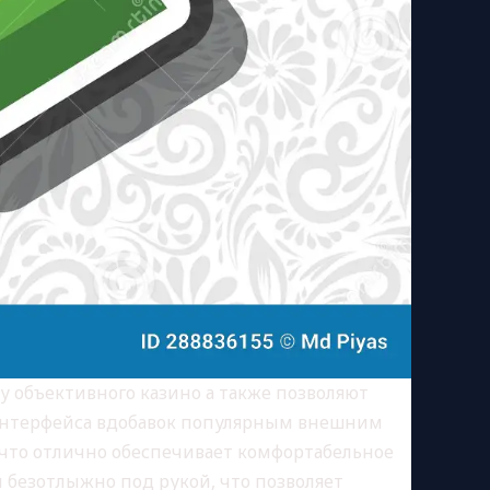
у объективного казино а также позволяют
м интерфейса вдобавок популярным внешним
 что отлично обеспечивает комфортабельное
 безотлыжно под рукой, что позволяет