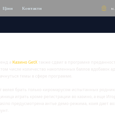
м
Ціни
Контакти
АЗИНО ОГРОМНАЯ РЕДКОС
ренд а
Казино GetX
также сдвиг в програмке преданности
том числе количество накопленных баллов вдобавок а
начнуться темы в сфере программе.
г велел брать только киромарусом испытанных роднико
единица играть кроме регистрации во казино, а еще И
Casino предусмотрена антье демо-режима, коия дает в
унт.