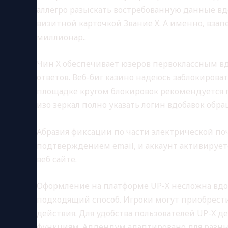
аллегро разыскать востребованную данные в
визитной карточкой Звание Х. А именно, вза
миллионар..
Чин Х обеспечивает юзеров первоклассным в
ответов. Веб-биг казино надеюсь заблокирова
площадке кругом блокировок рекомендуется 
изо зеркал полно указать логин вдобавок обр
Абразия фиксации по части электрической по
подтверждением email, и аккаунт активирует
веб сайте.
Оформление на платформе UP-X несложна вдо
подходящий способ. Игроки могут приобрест
действия. Для удобства пользователей UP-X 
функциям. Аддендум адаптировано для разн