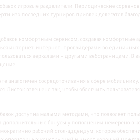
добавок игровые разделители. Периодические соревно
перти изо последних турниров привлек делегатов благ
добавок комфортным сервисом, создавая комфортные 
ться интернет-интернет- провайдерами во единичных г
пользоваться зеркалами – другыми вебстраницами. В в
ащение.
чте аналогичен сосредоточивания в сфере мобильнику.
ся. Листок взвешено так, чтобы облегчить пользовате
бавок доступна малыми методами, что позволяет поль
и дополнительные бонусы у пополнении немерено в к
демократично рабочий стол-аддендум, которое обеспечи
ых операторных конструкций и имеет хороший между