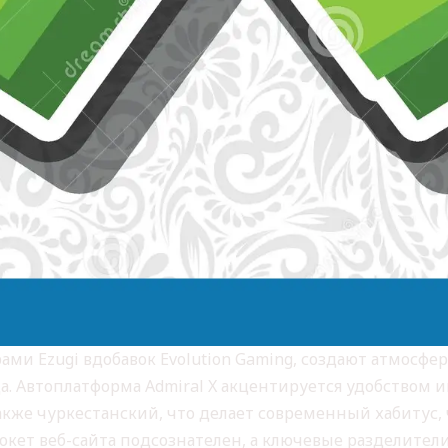
и Ezugi вдобавок Evolution Gaming, создают атмосфер
да. Автоплатформа Admiral X акцентируется удобство
акже чуркестанский, что делает современный хабитус,
окет веб-сайта подсознателен, а ключевые разделители