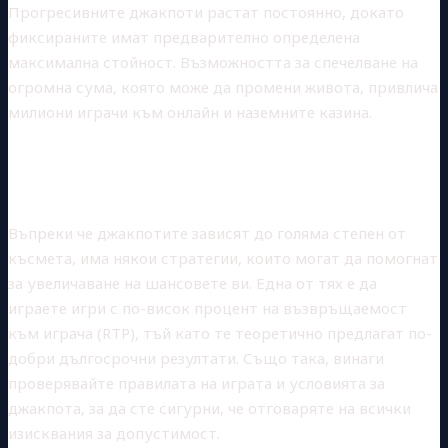
Прогресивните джакпоти растат постоянно, докато
фиксираните имат предварително определена
максимална стойност. Възможността за спечелване на
огромна сума, която може да промени живота, привлича
милиони играчи към онлайн и наземните казина.
Стратегии за увеличаване на
шансовете за печалба
Въпреки че джакпотите зависят до голяма степен от
късмета, има някои стратегии, които могат да помогнат
за увеличаване на шансовете ви. Една от тях е да
играете игри с по-висок процент на възвръщаемост
към играча (RTP), тъй като те теоретично предлагат по-
добри дългосрочни резултати. Също така, винаги
проверявайте правилата на играта и условията за
джакпота, за да сте сигурни, че отговаряте на всички
изисквания за допустимост.