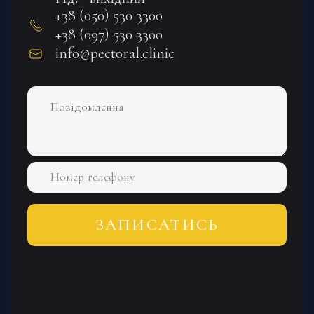
+38 (050) 530 3300
+38 (097) 530 3300
info@pectoral.clinic