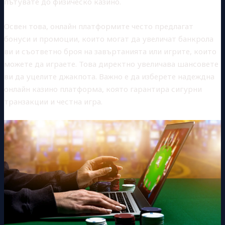
пътувате до физическо казино.
Освен това, онлайн платформите често предлагат
бонуси и промоции, които могат да увеличат банкрола
ви и съответно броя на завъртанията или игрите, които
можете да играете. Това директно увеличава шансовете
ви да уцелите джакпота. Важно е да изберете надеждна
онлайн казино платформа, която гарантира сигурни
транзакции и честна игра.