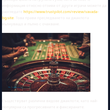
информация относно отзиви от други играчи можете да
разгледате
https://www.trustpilot.com/review/vavada-
bg.site
. Това прави преследването на джакпота
вълнуващо и пълно с очакване.
Съществуват различни видове джакпоти, като най-
популярни са прогресивните и фиксираните.