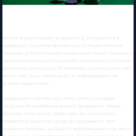
Сигурност и надеждност при онлайн
игрите
Когато играете онлайн за джакпоти, сигурността и
надеждността на платформата са от първостепенно
значение. Добрите онлайн казина инвестират сериозно в
технологии за защита на данните на играчите и техните
финансови транзакции. Те използват криптиране от най-
висок клас, за да гарантират, че информацията ви
остава поверителна.
Надеждните сайтове като този, който осигурява
сигурна и безпроблемна връзка, проверяват вашия
браузър. Този процес гарантира, че сте свързани
правилно и защитени, преди да продължите. Ако
възникне проблем, ще бъдете информирани и ще имате