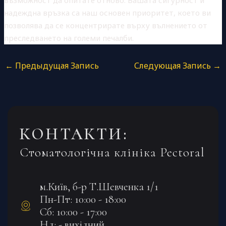
възможност да опитате отново. Вашата сигурност и
надеждна връзка са наш основен приоритет, което ви
позволява да се концентрирате върху вълнението от
преследването на големи печалби.
←
Предыдущая Запись
Следующая Запись
→
КОНТАКТИ:
Стоматологічна клініка Pectoral
м.Київ, б-р Т.Шевченка 1/1
Пн-Пт: 10:00 - 18:00
Сб: 10:00 - 17:00
Нд: - вихідний