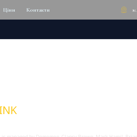
м
Ціни
Контакти
E: SEARCH FOR SQUAREPANT
INK
 is managed by Demomon. Clansy Brown, Mark Hamil, Brian