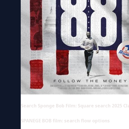
Search Sponge Bob Film: Square search 2025 Cla
SPANEGE BOB film: search flow options