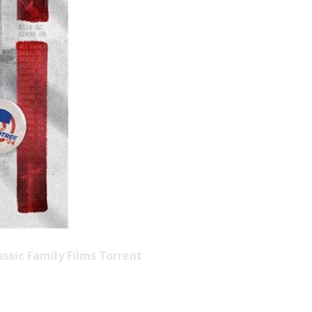
ssic Family Films Torrent