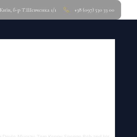
.Київ, б-р Т.Шевченка 1/1
+38 (097) 530 33 00
S 2025 MAGNET
 Doyle-Murray, Tom Kenny. Sponge Bob and his