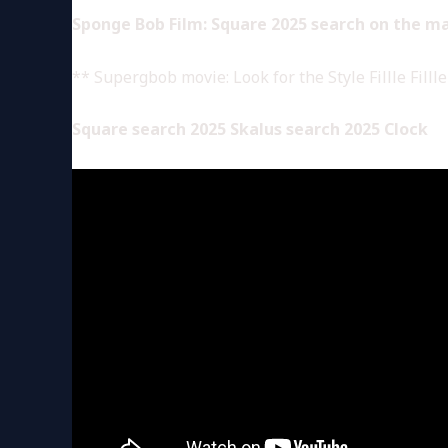
Sponge Bob Film: Square 2025 search on the m
** Supergbob movie: Look for the Style Fillle Fillle 
Square search 2025 Skalus search 2025 Clock