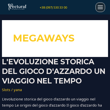
Перейти
MAI
+38 (097) 530 33 00
к
содержимому
MEN
MEGAWAYS
L'evoluzione
L'EVOLUZIONE STORICA
storica
DEL GIOCO D'AZZARDO UN
del
gioco
VIAGGIO NEL TEMPO
d'azzardo
Slots
/
yana
un
viaggio
L'evoluzione storica del gioco d'azzardo un viaggio nel
nel
tempo Le origini del gioco d’azzardo Il gioco d’azzardo ha
tempo