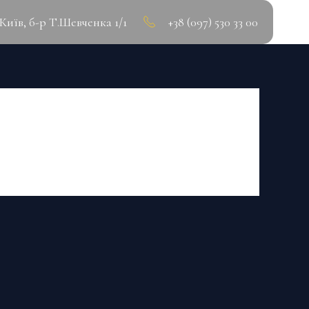
.Київ, б-р Т.Шевченка 1/1
+38 (097) 530 33 00