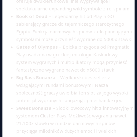
oferuje dwukierunkowe linie wygrywające i
spektakularne expanding wild symbole z re-spinami.
Book of Dead
– Legendarny hit od Play'n GO
zabierający gracze do tajemniczego starożytnego
Egiptu. Funkcja darmowych spinów z ekspandującymi
symbolami może przynieść wygrane do 5000x stawki.
Gates of Olympus
– Epicka przygoda od Pragmatic
Play osadzona w greckiej mitologii. Kaskadowy
system wygranych i multiplikatory mogą przynieść
fantastyczne wygrane nawet do x5000 stawki.
Big Bass Bonanza
– Wędkarski bestseller z
wciągającymi rundami bonusowymi. Nasza
społeczność graczy uwielbia ten slot za jego wysoki
potencjał wygranych i angażującą mechanikę gry.
Sweet Bonanza
– Słodki owocowy hit z innowacyjnym
systemem Cluster Pays. Możliwość wygrania nawet
21,100x stawki w rundzie darmowych spinów
przyciąga miłośników dużych emocji i wielkich