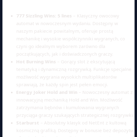
W SLOTTICA CASINO
777 Sizzling Wins: 5 lines
– Klasyczny owocowy
automat w nowoczesnym wydaniu. Dostępny w
naszym pakiecie powitalnym, oferuje prostą
mechanikę i wysokie współczynniki wygranych, co
czyni go idealnym wyborem zarówno dla
początkujących, jak i doświadczonych graczy.
Hot Burning Wins
– Gorący slot z ekscytującą
tematyką i dynamiczną rozgrywką. Funkcje specjalne i
możliwość wygrania wysokich multiplikatorów
sprawiają, że każdy spin jest pełen emocji.
Energy Joker Hold and Win
– Nowoczesny automat z
innowacyjną mechaniką Hold and Win. Możliwość
zatrzymania bębnów i kumulowania wygranych
przyciąga graczy szukających strategicznej rozgrywki.
Starburst
– Absolutny klasyk od NetEnt z kultową
kosmiczną grafiką. Dostępny w bonusie bez depozytu,