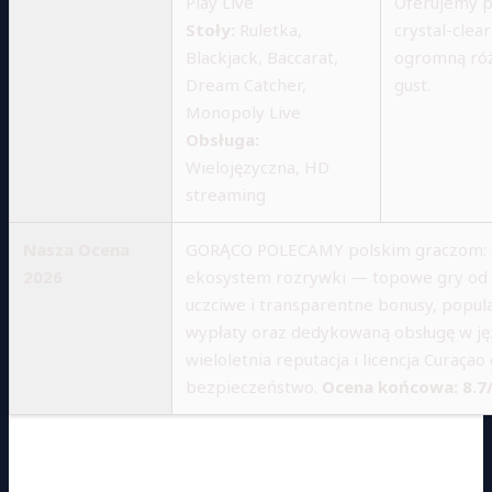
Play Live
Oferujemy p
Stoły:
Ruletka,
crystal-clea
Blackjack, Baccarat,
ogromną róż
Dream Catcher,
gust.
Monopoly Live
Obsługa:
Wielojęzyczna, HD
streaming
Nasza Ocena
GORĄCO POLECAMY polskim graczom: Sl
2026
ekosystem rozrywki — topowe gry od 
uczciwe i transparentne bonusy, popu
wypłaty oraz dedykowaną obsługę w ję
wieloletnia reputacja i licencja Curaça
bezpieczeństwo.
Ocena końcowa: 8.7
10 NAJPOPULARNIEJSZYCH GIER