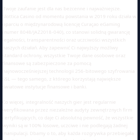
Twoje zaufanie jest dla nas bezcenne i najważniejsze.
Slottica Casino od momentu powstania w 2019 roku działa w
oparciu o międzynarodową licencję Curaçao eGaming
(numer 8048/JAZ2018-040), co stanowi solidną gwarancję
legalności, transparentności oraz uczciwości wszystkich
naszych działań. Aby zapewnić Ci najwyższy możliwy
standard ochrony, wszystkie Twoje dane osobowe oraz
finansowe są zabezpieczone za pomocą
najnowocześniejszej technologii 256-bitowego szyfrowania
SSL — tego samego, z którego korzystają największe
światowe instytucje finansowe i banki.
Co więcej, integralność naszych gier jest regularnie
weryfikowana przez niezależne audyty zewnętrznych firm
certyfikujących, co daje Ci absolutną pewność, że wszystkie
wyniki są w 100% losowe, uczciwe i nie podlegają żadnej
manipulacji. Dbamy o to, aby każda rozgrywka przebiegała