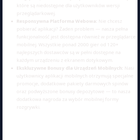
które są niedostępne dla użytkowników wersji
przeglądarkowej.
Responsywna Platforma Webowa:
Nie chcesz
pobierać aplikacji? Żaden problem — nasza pełna
funkcjonalność jest dostępna również w przeglądarce
mobilnej. Wszystkie ponad 2000 gier od 120+
najlepszych dostawców są w pełni dostępne na
każdym urządzeniu z ekranem dotykowym.
Ekskluzywne Bonusy dla Urządzeń Mobilnych:
Nasi
użytkownicy aplikacji mobilnych otrzymują specjalne
promocje, dodatkowe pakiety darmowych spinów
oraz podwyższone bonusy depozytowe — to nasza
dodatkowa nagroda za wybór mobilnej formy
rozgrywki.
LICENCJA, BEZPIECZEŃSTWO I
PROFESJONALNA OBSŁUGA 24/7