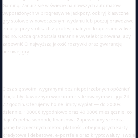
Gaming. Zanurz się w świecie najnowszych automatów
wyposażonych w progresywne jackpoty, odkryj klasyczne
gry stołowe w nowoczesnym wydaniu lub poczuj prawdziwe
emocje przy stolikach z profesjonalnymi krupierami w live
casino. Każda gra została starannie wyselekcjonowana, aby
zapewnić Ci najwyższą jakość rozrywki oraz gwarancję
uczciwej gry.
Ekspresowe Wypłaty i Najwyższe
Standardy Bezpieczeństwa
Ciesz się swoimi wygranymi bez niepotrzebnych opóźnień
dzięki błyskawicznym wypłatom realizowanym w ciągu 24-
72 godzin. Oferujemy hojne limity wypłat — do 2000€
dziennie, 10000€ tygodniowo oraz 40 000€ miesięcznie, co
daje Ci pełną swobodę finansową. Zapewniamy szeroką
gamę bezpiecznych metod płatności, obejmujących karty
kredytowe i debetowe, e-portfele oraz kryptowaluty. Twoje