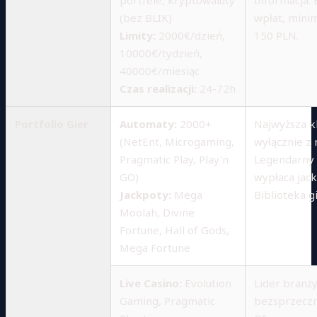
portfele, kryptowaluty
Informacja: 
(bez BLIK)
wpłat, minim
Limity:
2000€/dzień,
150 PLN.
10000€/tydzień,
40000€/miesiąc
Czas realizacji:
24-72h
Portfolio Gier
Automaty:
2000+
Najwyższa k
(NetEnt, Microgaming,
wyłącznie z
Pragmatic Play, Play'n
Legendarny 
GO)
wypłaca jac
Jackpoty:
Mega
Biblioteka g
Moolah, Divine
Fortune, Hall of Gods,
Mega Fortune
Live Casino:
Evolution
Lider branży
Gaming, Pragmatic
bezsprzeczny