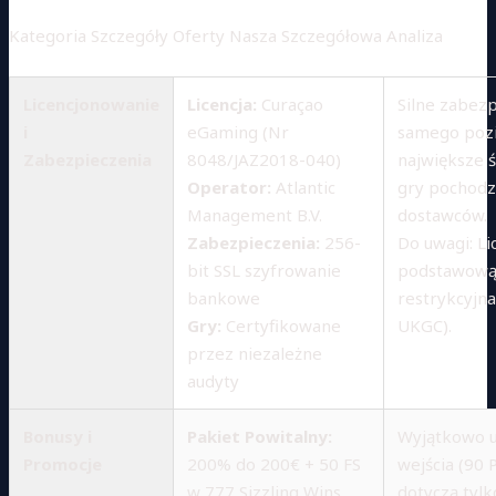
Kategoria Szczegóły Oferty Nasza Szczegółowa Analiza
Licencjonowanie
Licencja:
Curaçao
Silne zabez
i
eGaming (Nr
samego pozi
Zabezpieczenia
8048/JAZ2018-040)
największe 
Operator:
Atlantic
gry pochodz
Management B.V.
dostawców.
Zabezpieczenia:
256-
Do uwagi: L
bit SSL szyfrowanie
podstawową 
bankowe
restrykcyjna
Gry:
Certyfikowane
UKGC).
przez niezależne
audyty
Bonusy i
Pakiet Powitalny:
Wyjątkowo u
Promocje
200% do 200€ + 50 FS
wejścia (90 
w 777 Sizzling Wins
dotyczą tylk