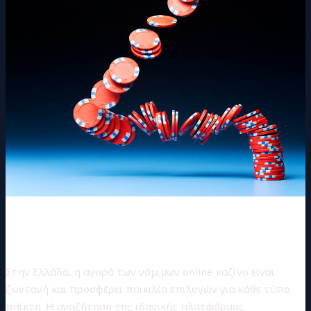
Εξερευνώντας τα Κορυφαία Νόμιμα Online
Καζίνο στην Ελλάδα
Στην Ελλάδα, η αγορά των νόμιμων online καζίνο είναι
ζωντανή και προσφέρει ποικιλία επιλογών για κάθε τύπο
παίκτη. Η αναζήτηση της ιδανικής πλατφόρμας