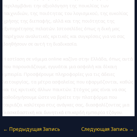
περιλαμβάνει την αξιολόγηση της ποικιλίας των
παιχνιδιών, της ποιότητας του λογισμικού, της ευκολίας
χρήσης της διεπαφής, αλλά και της ποιότητας της
εξυπηρέτησης πελατών. Ιστοσελίδες όπως η δική μας
παρέχουν αναλυτικές κριτικές και συγκρίσεις για να σας
βοηθήσουν σε αυτή τη διαδικασία.
Η εστίαση σε νόμιμα online καζίνο στην Ελλάδα, όπως αυτά
που παρουσιάζουμε, εγγυάται μια ασφαλή και δίκαιη
εμπειρία. Προσφέρουμε πληροφορίες για τις άδειες
λειτουργίας, τα μέτρα ασφαλείας που εφαρμόζονται, καθώς
και τις κριτικές άλλων παικτών. Στόχος μας είναι να σας
καθοδηγήσουμε ώστε να βρείτε την πλατφόρμα που
ταιριάζει καλύτερα στις ανάγκες σας, διασφαλίζοντας μια
διασκεδαστική και δυνητικά επικερδή εμπειρία τζόγου.
←
Предыдущая Запись
Следующая Запись
→