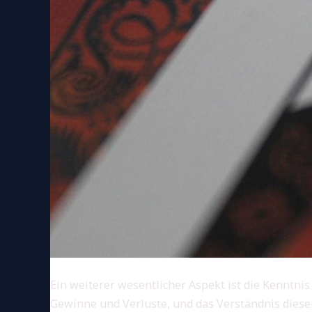
Ein weiterer wesentlicher Aspekt ist die Kenntni
Gewinne und Verluste, und das Verständnis dieser