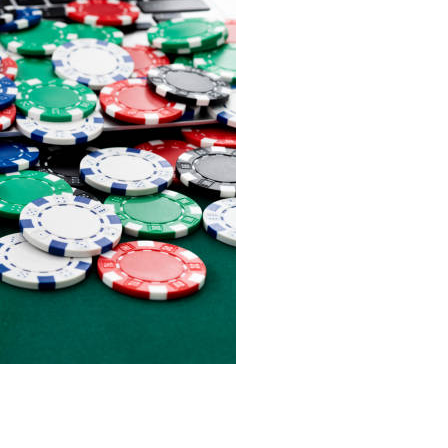
für Casino-Informationen