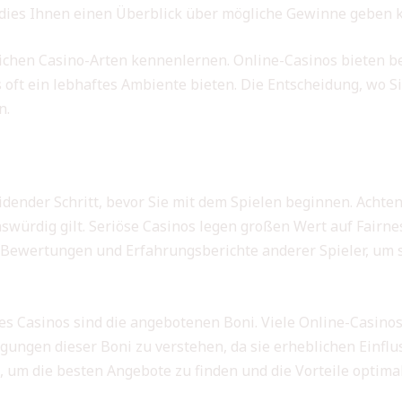
a dies Ihnen einen Überblick über mögliche Gewinne geben 
dlichen Casino-Arten kennenlernen. Online-Casinos bieten b
oft ein lebhaftes Ambiente bieten. Die Entscheidung, wo S
n.
idender Schritt, bevor Sie mit dem Spielen beginnen. Achten
swürdig gilt. Seriöse Casinos legen großen Wert auf Fairnes
e Bewertungen und Erfahrungsberichte anderer Spieler, um si
nes Casinos sind die angebotenen Boni. Viele Online-Casin
gungen dieser Boni zu verstehen, da sie erheblichen Einflus
 um die besten Angebote zu finden und die Vorteile optimal