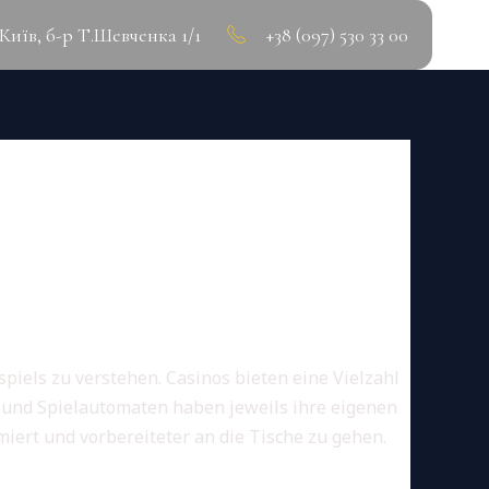
.Київ, б-р Т.Шевченка 1/1
+38 (097) 530 33 00
 INS CASINO-SPIEL
piels zu verstehen. Casinos bieten eine Vielzahl
te und Spielautomaten haben jeweils ihre eigenen
miert und vorbereiteter an die Tische zu gehen.