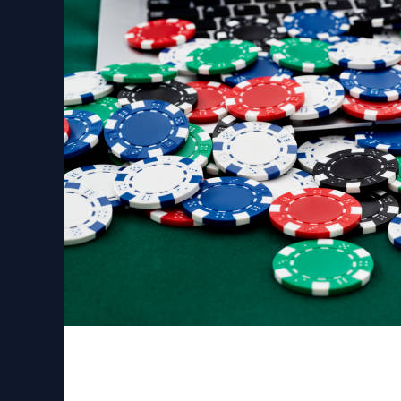
Cashwin Bonus: Ihr Partner 