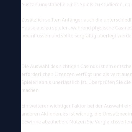
Auszahlungstabelle eines Spiels zu studieren, d
Zusätzlich sollten Anfänger auch die unterschie
Hause aus zu spielen, während physische Casinos 
beeinflussen und sollte sorgfältig überlegt werde
Wahl des richtigen Casinos
Die Auswahl des richtigen Casinos ist ein entsche
erforderlichen Lizenzen verfügt und als vertrauen
Spielerlebnis unerlässlich ist. Überprüfen Sie di
machen.
Ein weiterer wichtiger Faktor bei der Auswahl ei
anderen Aktionen. Es ist wichtig, die Umsatzbedin
Gewinne abzuheben. Nutzen Sie Vergleichsseiten,