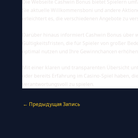
Die Webseite Cashwin Bonus bietet Spielern umf
Sie aktuelle Willkommensboni und andere Aktionen 
erleichtert es, die verschiedenen Angebote zu ve
Darüber hinaus informiert Cashwin Bonus über w
Gültigkeitsfristen, die für Spieler von großer B
optimal nutzen und Ihre Gewinnchancen erhöhen
Mit einer klaren und transparenten Übersicht unt
oder bereits Erfahrung im Casino-Spiel haben, di
verantwortungsvoll zu spielen.
←
Предыдущая Запись