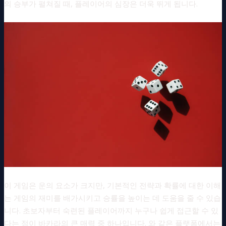
의 승부가 펼쳐질 때, 플레이어의 심장은 더욱 뛰게 됩니다.
이 게임은 운의 요소가 크지만, 기본적인 전략과 확률에 대한 이해
는 게임의 재미를 배가시키고 승률을 높이는 데 도움을 줄 수 있습
니다. 초보자부터 숙련된 플레이어까지 누구나 쉽게 접근할 수 있
다는 점이 바카라의 큰 매력 중 하나입니다. 와 같은 플랫폼에서는