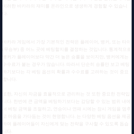
이러한 바카라의 재미를 온라인으로 생생하게 경험할 수 있습니
다.
바카라 게임의 기본 전략
바카라 게임에서 가장 기본적인 전략은 플레이어, 뱅커, 또는 타이
(무승부) 중 어느 곳에 베팅할지를 결정하는 것입니다. 통계적으로
뱅커가 플레이어보다 약간 더 높은 승률을 보이지만, 뱅커에게는
수수료가 붙는 경우가 많습니다. 따라서 단순히 승률만 보고 베팅
하기보다는 각 베팅 옵션의 확률과 수수료를 고려하는 것이 중요
합니다.
또한, 자신의 자금을 효율적으로 관리하는 것 또한 중요한 전략입
니다. 한번에 큰 금액을 베팅하기보다는 감당할 수 있는 범위 내에
서 베팅 금액을 조절하고, 연승이나 연패 시에는 잠시 게임을 멈추
고 마음을 가다듬는 것이 현명합니다. 는 다양한 베팅 옵션을 제공
하여 플레이어들이 자신에게 맞는 전략을 구사할 수 있도록 돕습
니다.