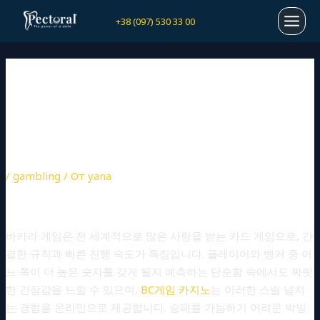
Перейти
Навигация
MAI
+38 (097) 530 33 00
к
по
содержимому
записям
MEN
RELISH THE THRILL:
MASTER BACCARAT WITH
BC게임 카지노’S PREMIUM
BLUEPRINT.
/
gambling
/ От
yana
바카라 게임의 매혹적인 세계
바카라 게임은 전 세계적으로 많은 사랑을 받는 카드 게임으로, 간
결한 규칙과 빠른 진행 속도가 특징입니다. 플레이어와 뱅커 중 어
느 쪽이 더 높은 숫자를 갖게 될지 예측하는 단순함 속에서도 짜릿
한 긴장감을 느낄 수 있으며,
BC게임 카지노
는 이러한 스릴 넘치
는 경험을 온라인으로 제공합니다. 승패를 가늠하기 어려운 박빙