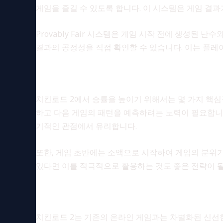
게임을 즐길 수 있도록 합니다. 이 시스템은 게임 결
Provably Fair 시스템은 게임 시작 전에 생성
결과의 공정성을 직접 확인할 수 있습니다. 이는 플레
최적의 플레이 전략과 팁
치킨로드 2에서 승률을 높이기 위해서는 몇 가지 핵심
하고 다음 게임의 패턴을 예측하려는 노력이 필요합니다
기적인 관점에서 유리합니다.
또한, 게임 초반에는 소액으로 시작하여 게임의 분위기
있다면 이를 적극적으로 활용하는 것도 좋은 전략이 될
치킨로드 2, 새로운 차원의 게임 경
치킨로드 2는 기존의 온라인 게임과는 차별화된 신선