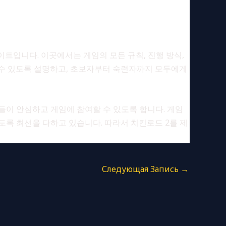
트입니다. 이곳에서는 게임의 모든 규칙, 진행 방식,
 수 있도록 설명하고, 초보자부터 숙련자까지 모두에게
어들이 안심하고 게임에 참여할 수 있도록 합니다. 게임
도록 최선을 다하고 있습니다. 따라서 치킨로드 2를 제
Следующая Запись
→