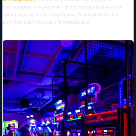
рассмотрим, почему именно это казино выделяется
среди других, а также сравним его возможности с
другими аналогичными платформами.