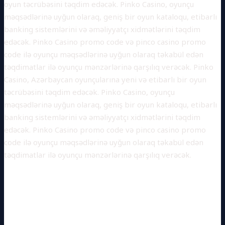
oyun təcrübəsini təqdim edəcək. Pinko Casino, oyunçu
məqsədlərinə uyğun olaraq, geniş bir oyun kataloqu, etibarlı
banking sistemlərini və əməliyyatçı xidmətlərini təqdim
edəcək. Pinko Casino promo code və pinco casino promo
code ilə oyunçu məqsədlərinə uyğun olaraq təkabül edən
təqdimatlar ilə oyunçu mənzərlərinə qarşılıq verəcək. Pinko
Casino, Azərbaycan oyunçularına yeni və etibarlı bir oyun
təcrübəsini təqdim edəcək. Pinko Casino, oyunçu
məqsədlərinə uyğun olaraq, geniş bir oyun kataloqu, etibarlı
banking sistemlərini və əməliyyatçı xidmətlərini təqdim
edəcək. Pinko Casino promo code və pinco casino promo
code ilə oyunçu məqsədlərinə uyğun olaraq təkabül edən
təqdimatlar ilə oyunçu mənzərlərinə qarşılıq verəcək.
PINCO ONLINE KAZINO:
AZƏRBAYCAN OYUNÇULARI
ÜÇÜN MƏHSULUNUN