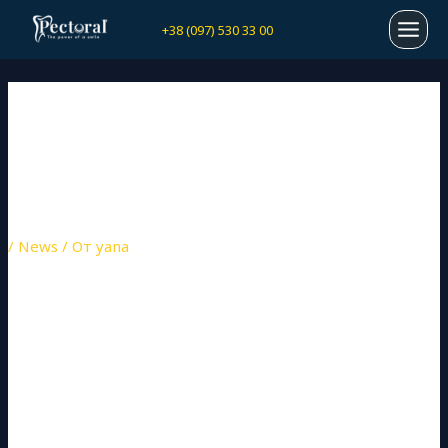
Перейти
Навигация
MAI
+38 (097) 530 33 00
к
по
содержимому
записям
MEN
PINCO ONLINE KAZINO
ПИНКО AZRBAYCANDA
2025 ETIBARL OYUN
TCRBSI.1950
/
News
/ От
yana
PINCO ONLINE KAZINO
(ПИНКО) AZƏRBAYCANDA
2025 – ETIBARLI OYUN
TƏCRÜBƏSI