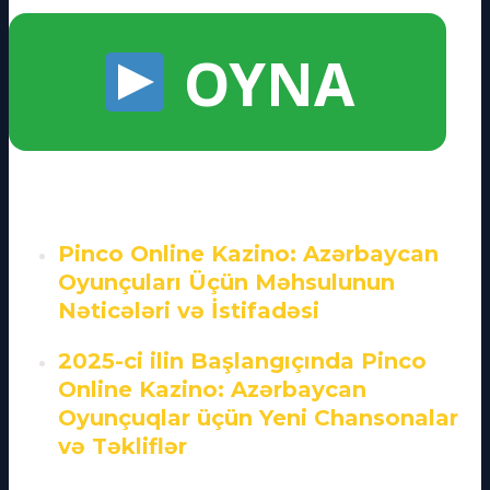
OYNA
СОДЕРЖИМОЕ
Pinco Online Kazino: Azərbaycan
Oyunçuları Üçün Məhsulunun
Nəticələri və İstifadəsi
2025-ci ilin Başlangıçında Pinco
Online Kazino: Azərbaycan
Oyunçuqlar üçün Yeni Chansonalar
və Təkliflər