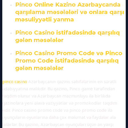
Pinco Online Kazino Azərbaycanda
qarşılama məsələləri və onlara qarşı
məsuliyyətli yanma
Pinco Casino istifadəsində qarşılıq
gələn məsələlər
Pinco Casino Promo Code və Pinco
Promo Code istifadəsində qarşılıq
gələn məsələlər
pinco casino
Azərbaycanın qazino səhifələrinin en sürətli
ədəbiyyatına malikdir. Bu qazino, Pinco game tərəfindən
təqdim olunur və Azərbaycan məzmunluyu ilə birlikdə
qazinolara yeni əlavə vəziyyətlər və promokodlar təqdim
edir. Pinco casino promo code və pinco promo code ilə
oyunçuların oyunlarına daha çox məlumat və faydalar ala
bilərlər. Bu qazino, Azərbaycan oyunçuları üçün ən yaxşı