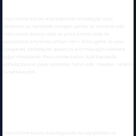
XIDMƏTLƏR
Pinco online kazino Azərbaycanda istifadəçilər üçün
təhlükəsiz və mürəkkəb olmayan şərtlər ilə müraciət edir.
Pinco casino promo code və pinco promo code ilə
qazancınızın artırılması imkanı verir. Pinco game ilə oyun
oynayaraq, istifadəçilər qazancını artırmaq üçün tələblərə
uyğun olmalılardır. Pinco online kazino Azərbaycanda
istifadəçilərə ən yaxşı xidmətləri təmin edir, məsələn, rahatlıq
və təhlükəsizlik.
PINCO ONLINE KAZINO
AZƏRBAYCANDA QARŞILAMA
MƏSƏLƏLƏRI VƏ ONLARA QARŞI
MƏSULIYYƏTLI YANMA
Pinco Online Kazino Azərbaycanda da dəyişikliklər və