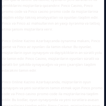
yeniliklərini müştərilərə qazandırır. Pinco Casino, Pinco
promo code və Pinco casino promo code ilə müştərilərinə
təqdim etdiyi təkniq əməliyyatları və oyunları təqdim edir.
Pinco və Pinco az məhsullarının ən yaxşı öyrənmə və tətbiq
etmə şansını müştərilərə verir.
Pinco Online Kazino Azərbaycanda oynanma məkanı, Pinco
game və Pinco az oyunları ilə təmin olunur. Bu oyunlar,
müştərilərin oyun oynayışını və dəyişikliklərin ən sürətli yolu
ilə təmin edir. Pinco Casino, müştərilərin oyunları sürətli və
sürətli bir şəkildə oynayacağını və yeni çıxarışları təqdim
edəcəkini təmin edir.
Pinco Online Kazino Azərbaycanda, müştərilərin oyun
oynayışını və yeni sürətlərini təmin etmək üçün Pinco promo
code və Pinco casino promo code ilə müştərilərinə təqdim
edilir. Bu kodlar, oyun oynayışında və yeni sürətlərə əsasən
müştərilərinə təqdim edilir. Pinco Casino, müştərilərin oyun