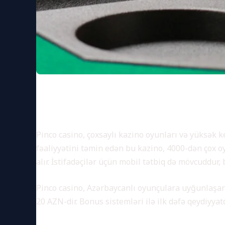
PINCO CASINO HAQ
Pinco casino, çoxsaylı kazino oyunları və yüksək k
fəaliyyətini təmin edən bu kazino, 4000-dən çox oy
alır. İstifadəçilər üçün mobil tətbiq də mövcuddur
Pinco casino, Azərbaycanlı oyunçulara uyğunlaşar
20 AZN-dir. Bonus sistemləri ilə ilk dəfə qeydiyya