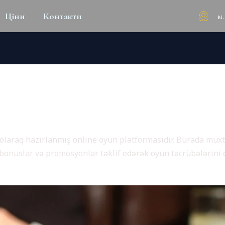
м
Ціни
Контакти
ISTIFADƏÇILƏR ÜÇÜN MÜKƏM
olaraq hazırlanmış online oyun platformasıdır. Burada müxt
ci bonuslar və promosyonlar təklif edərək oyun təcrübələrini 