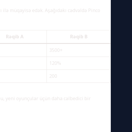
ı ilə müqayisə edək. Aşağıdakı cədvəldə Pinco
Rəqib A
Rəqib B
3500+
120%
200
Bu, yeni oyunçular üçün daha cəlbedici bir