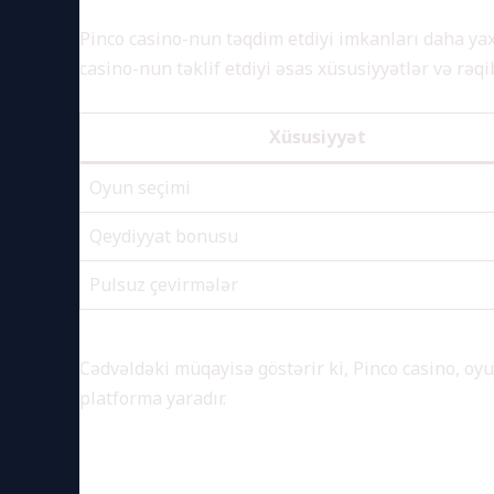
Pinco casino-nun təqdim etdiyi imkanları daha yax
casino-nun təklif etdiyi əsas xüsusiyyətlər və rəqi
Xüsusiyyət
Oyun seçimi
Qeydiyyat bonusu
Pulsuz çevirmələr
Cədvəldəki müqayisə göstərir ki, Pinco casino, oyu
platforma yaradır.
ƏSAS FAYDALAR