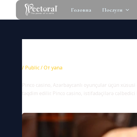
Перейти
Навигация
Головна
Послуги
к
по
содержимому
записям
PINCO CASINO: YENI 
BƏLƏDÇISI
/
Public
/ От
yana
Pinco casino, Azərbaycanlı oyunçular üçün xüsusi 
təqdim edilir. Pinco casino, istifadəçilərə cəlbedi