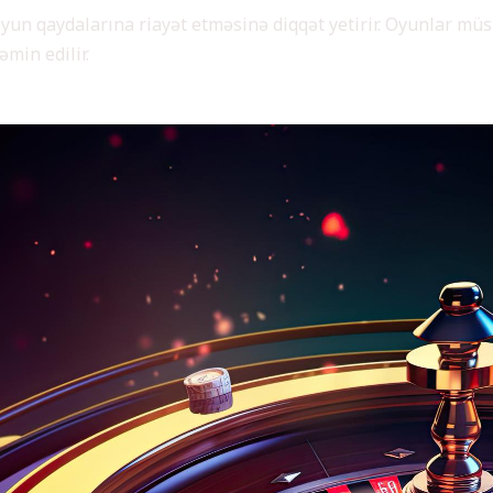
yun qaydalarına riayət etməsinə diqqət yetirir. Oyunlar müstə
min edilir.