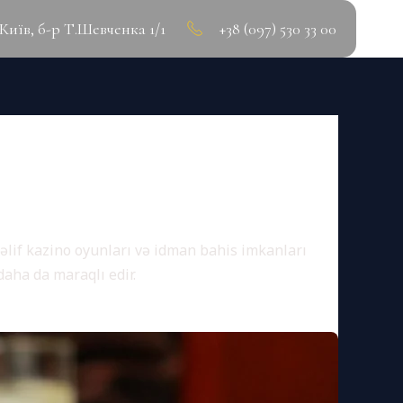
.Київ, б-р Т.Шевченка 1/1
+38 (097) 530 33 00
MƏL QEYDIYYAT
əlif kazino oyunları və idman bahis imkanları
daha da maraqlı edir.