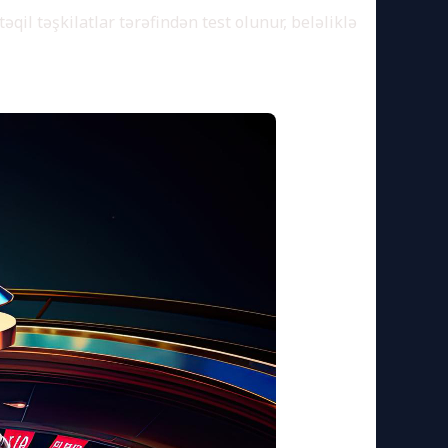
qil təşkilatlar tərəfindən test olunur, beləliklə