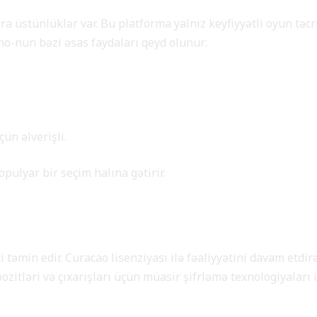
sıra üstünlüklər var. Bu platforma yalnız keyfiyyətli oyun tə
ino-nun bəzi əsas faydaları qeyd olunur:
ün əlverişli.
pulyar bir seçim halına gətirir.
HLÜKƏSIZLIK
ti təmin edir. Curacao lisenziyası ilə fəaliyyətini davam et
ozitləri və çıxarışları üçün müasir şifrləmə texnologiyaları 