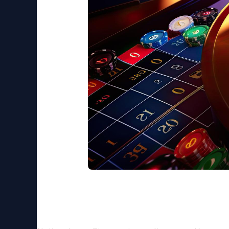
NIYƏ PINCO CASINO