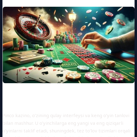
MAIN OVERVIEW
Pinco kazino, o’zining qulay interfeysi va keng o’yin tanlovi
bilan mashhur. U o’yinchilarga eng yangi va eng qiziqarli
o’yinlarni taklif etadi, shuningdek, tez to’lov tizimlari orqali