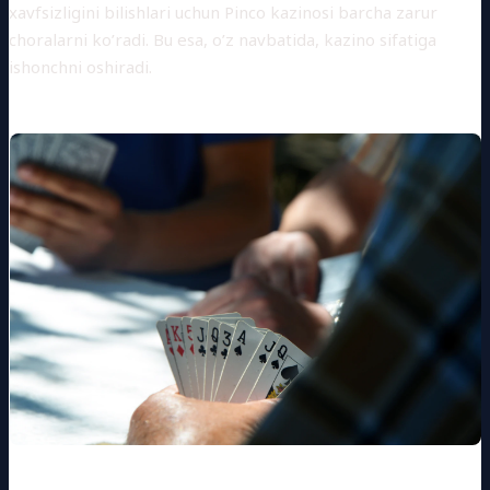
xavfsizligini bilishlari uchun Pinco kazinosi barcha zarur
choralarni ko’radi. Bu esa, o’z navbatida, kazino sifatiga
ishonchni oshiradi.