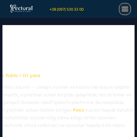
Перейти
Навигация
MAI
+38 (097) 530 33 00
к
по
содержимому
записям
MEN
PINCO CASINO: THE BEST
GAMES, FAST PAYMENTS,
EXCITING BONUSES, SAFE
ENVIRONMENT
/
Public
/ От
yana
Pinco kazino — onlayn o’yinlar va kazino tajribasini taqdim
etuvchi, o’yinchilar uchun ko’plab qulayliklar, tez to’lovlar va
qiziqarli bonuslar taklif qiluvchi platforma. Bu maqolada,
o’yinchilar uchun muhim bo’lgan
Pinco
kazino haqida batafsil
ma’lumotlar, o’yinlarning xilma-xilligi, to’lov tizimlari,
xavfsizlik chora-tadbirlari va bonuslar haqida bilib olasiz.