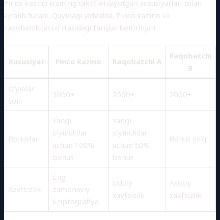
Pinco kazino o’zining taklif etilayotgan xususiyatlari bilan
ajralib turadi. Quyidagi jadvalda, Pinco kazino va
raqobatchilari o’rtasidagi farqlar keltirilgan:
Raqobatchi
Xususiyat
Pinco kazino
Raqobatchi A
B
O’yinlar
3000+
2500+
2000+
soni
Yangi
Yangi
o’yinchilar
o’yinchilar
Bonuslar
Bonus yo’q
uchun 100%
uchun 50%
bonus
bonus
Eng
Oddiy
Asosiy
Xavfsizlik
zamonaviy
xavfsizlik
xavfsizlik
kriptografiya