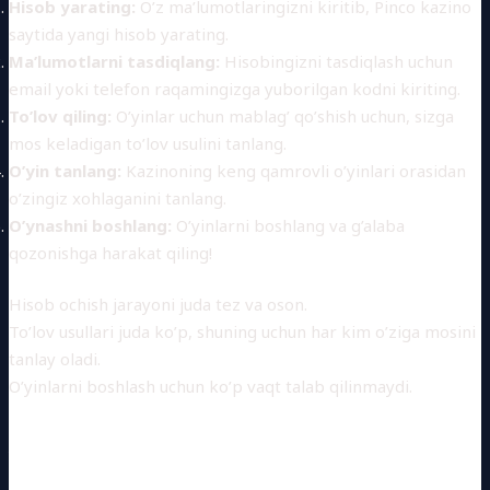
Hisob yarating:
O’z ma’lumotlaringizni kiritib, Pinco kazino
saytida yangi hisob yarating.
Ma’lumotlarni tasdiqlang:
Hisobingizni tasdiqlash uchun
email yoki telefon raqamingizga yuborilgan kodni kiriting.
To’lov qiling:
O’yinlar uchun mablag’ qo’shish uchun, sizga
mos keladigan to’lov usulini tanlang.
O’yin tanlang:
Kazinoning keng qamrovli o’yinlari orasidan
o’zingiz xohlaganini tanlang.
O’ynashni boshlang:
O’yinlarni boshlang va g’alaba
qozonishga harakat qiling!
Hisob ochish jarayoni juda tez va oson.
To’lov usullari juda ko’p, shuning uchun har kim o’ziga mosini
tanlay oladi.
O’yinlarni boshlash uchun ko’p vaqt talab qilinmaydi.
XUSUSIYATLARNI TAHLIL QILISH