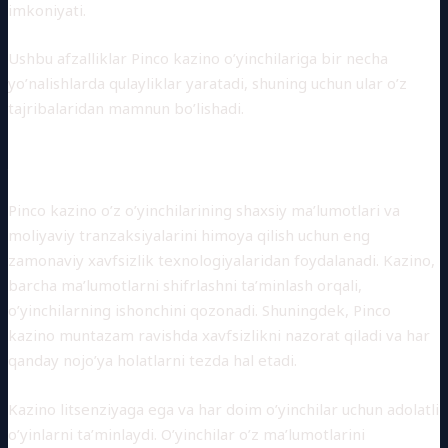
imkoniyati.
Ushbu afzalliklar Pinco kazino o’yinchilariga bir necha
yo’nalishlarda qulayliklar yaratadi, shuning uchun ular o’z
tajribalaridan mamnun bo’lishadi.
XAVFSIZLIK VA ISHONCHLILIK
Pinco kazino o’z o’yinchilarining shaxsiy ma’lumotlari va
moliyaviy tranzaksiyalarini himoya qilish uchun eng
zamonaviy xavfsizlik texnologiyalaridan foydalanadi. Kazino,
barcha ma’lumotlarni shifrlashni ta’minlash orqali,
o’yinchilarning ishonchini qozonadi. Shuningdek, Pinco
kazino muntazam ravishda xavfsizlikni nazorat qiladi va har
qanday nojo’ya holatlarni tezda hal etadi.
Kazino litsenziyaga ega va har doim o’yinchilar uchun adolatli
o’yinlarni ta’minlaydi. O’yinchilar o’z ma’lumotlarini