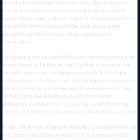
vornehmlich vom Zufall bestimmt. Diese Dynamik spielt
eine wichtige Rolle, wenn es darum geht, welche Spiele
Spieler bevorzugen und wie sie ihre Strategien entwickeln.
Online-Plattformen bieten oft die Möglichkeit, beide
Spielarten zu kombinieren, was das Spielerlebnis
diversifiziert.
Glücksspiele, die auf Geschicklichkeit basieren, ermöglichen
es den Spielern, Einfluss auf das Ergebnis zu nehmen, was
für viele eine zusätzliche Motivation darstellt. Bei Online-
Casinos können die Spieler oft ihre Fähigkeiten verbessern
und sich mit anderen messen, was zu einem kompetitiven
Umfeld führt. Dies könnte in Zukunft noch weiter
zunehmen, da immer mehr Spieler die Herausforderung
suchen, ihre Fähigkeiten in einem virtuellen Raum zu testen.
In der Offline-Welt hingegen bleibt das Glücksspiel stark auf
das Element des Zufalls konzentriert. Die atmosphärische