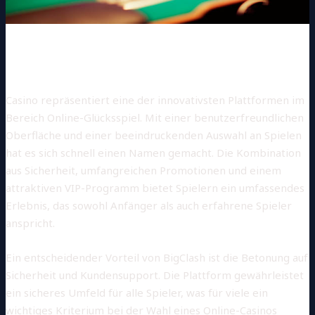
Die Zukunft des Glücksspiels mit
BigClash
Casino repräsentiert eine der innovativsten Plattformen im
Bereich Online-Glücksspiel. Mit einer benutzerfreundlichen
Oberfläche und einer beeindruckenden Auswahl an Spielen
hat es sich schnell einen Namen gemacht. Die Kombination
aus Sicherheit, umfangreichen Promotionen und einem
attraktiven VIP-Programm bietet Spielern ein umfassendes
Erlebnis, das sowohl Anfänger als auch erfahrene Spieler
anspricht.
Ein entscheidender Vorteil von BigClash ist die Betonung auf
Sicherheit und Kundensupport. Die Plattform gewährleistet
ein sicheres Umfeld für alle Spieler, was für viele ein
wichtiges Kriterium bei der Wahl eines Online-Casinos