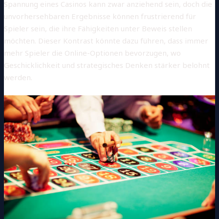
Spannung eines Casinos kann zwar anziehend sein, doch die
unvorhersehbaren Ergebnisse können frustrierend für
Spieler sein, die ihre Fähigkeiten unter Beweis stellen
möchten. Dieser Kontrast könnte dazu führen, dass immer
mehr Spieler die Online-Optionen bevorzugen, wo
Geschicklichkeit und strategisches Denken stärker belohnt
werden.