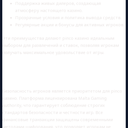
Поддержка живых дилеров, создающая
атмосферу настоящего казино.
Прозрачные условия и политика вывода средств.
Регулярные акции и бонусы для активных игроков.
Эти преимущества делают pinco казино идеальным
выбором для развлечений и ставок, позволяя игрокам
получать максимальное удовольствие от игры.
ДОВЕРИЕ И БЕЗОПАСНОСТЬ В
PINCO КАЗИНО
Безопасность игроков является приоритетом для pinco
казино. Платформа лицензирована Malta Gaming
Authority, что гарантирует соблюдение строгих
стандартов безопасности и честности игр. Все
финансовые транзакции защищены современными
методами шифрования, что позволяет игрокам не