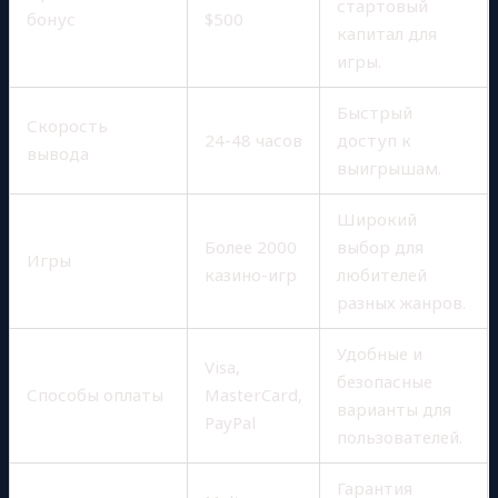
стартовый
бонус
$500
капитал для
игры.
Быстрый
Скорость
24-48 часов
доступ к
вывода
выигрышам.
Широкий
Более 2000
выбор для
Игры
казино-игр
любителей
разных жанров.
Удобные и
Visa,
безопасные
Способы оплаты
MasterCard,
варианты для
PayPal
пользователей.
Гарантия