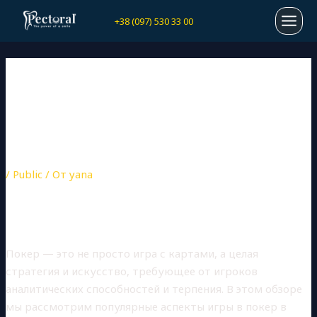
Перейти
Навигация
MAI
+38 (097) 530 33 00
к
по
содержимому
записям
MEN
ОБЗОР POKER В PINCO
CASINO: СЕКРЕТЫ
УСПЕШНОЙ ИГРЫ И
СТРАТЕГИИ
/
Public
/ От
yana
Покер — это не просто игра с картами, а целая
стратегия и искусство, требующее от игроков
аналитических способностей и терпения. В этом обзоре
мы рассмотрим популярные аспекты игры в покер в