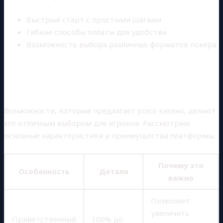
Быстрый старт с простыми шагами
Гибкие способы оплаты для удобства
Возможность выбора различных форматов покера
КЛЮЧЕВЫЕ ОСОБЕННОСТИ
PINCO КАЗИНО
Возможности, которые предлагает pinco казино, делают
его отличным выбором для игроков. Рассмотрим
основные характеристики и преимущества платформы.
Почему это
Особенность
Детали
важно
Позволяет
увеличить
Приветственный
100% до