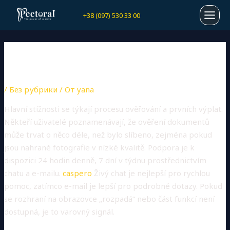
Перейти
Навигация
MAI
+38 (097) 530 33 00
к
по
содержимому
записям
MEN
NEJLEPŠÍ ONLINE CASINA S
NEJVĚTŠÍMI BONUSY
/
Без рубрики
/ От
yana
Hlavní stížnosti se týkají procesu ověřování a prvních výplat.
Někteří uživatelé poznamenávají, že ověření dokumentů
může trvat o něco déle, než bylo slíbeno, zejména pokud
jsou nahrané fotografie v nízké kvalitě. Podpora je k
dispozici 24 hodin denně, 7 dní v týdnu prostřednictvím
chatu a e-mailu.
caspero
Živý chat je nejlepší pro rychlou
pomoc, zatímco e-mail je lepší pro podrobné dotazy. Pokud
se rozhraní na obrazovce „rozpadá“ nebo část funkcí není
dostupná, je to varovný signál.