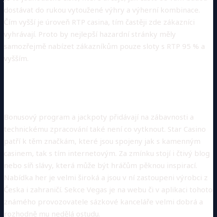
dostávat do rukou vytoužené výhry a výherní kombinace.
Čím vyšší je úroveň RTP casina, tím častěji zde zákazníci
vyhrávají. Proto by nejlepší hazardní stránky měly
samozřejmě nabízet zákazníkům pouze sloty s RTP 95 % a
vyšším.
Vstupní bonusy bez vkladu, volné
otočky, ale i promo akce
Bonusový program a jackpoty přidávají na zábavnosti a
technickému zpracování také není co vytknout. Star Casino
patří k těm značkám, které jsou spojeny jak s kamenným
casinem, tak s tím internetovým. Za zmínku stojí i čtivý blog
nebo síň slávy, která může být hráčům pěknou inspirací.
Nabídka her je velmi široká a jsou v ní zastoupeni výrobci z
Česka i zahraničí. Sekce Vegas je na webu či v aplikaci tohoto
známého provozovatele sázkové kanceláře velmi dobrá a
rozhodně mu nedělá ostudu.