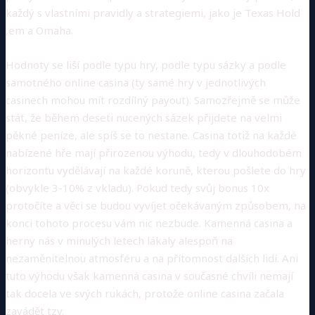
každý s vlastními pravidly a strategiemi, jako je Texas Hold
‚em a Omaha.
Hodnoty se liší podle typu hry, podle typu sázky a podle
samotného online casina (ty samé hry v jednotlivých
casinech mohou mít rozdílný payout). Samozřejmě se může
stát, že během deseti nucených sázek přijdete na velmi
pěkné peníze, ale spíš se to nestane. Casina totiž na každé
nabízené hře mají přirozenou výhodu, tedy v dlouhodobém
horizontu vydělávají na každé koruně, kterou pošlete do hry
(obvykle 3-10% z vkladu). Pokud tedy svůj bonus 10x
protočíte a věci se budou vyvíjet očekávaným způsobem, na
konci tohoto procesu vám nic nezbude. Kamenná casina a
herny nás v minulých letech lákaly alespoň na
nezaměnitelnou atmosféru a na přítomnost dalších lidí. Ani
tuto výhodu však kamenná casina v současné chvíli nemají
tak docela ve svých rukách, protože online casina začala
zavádět tzv.