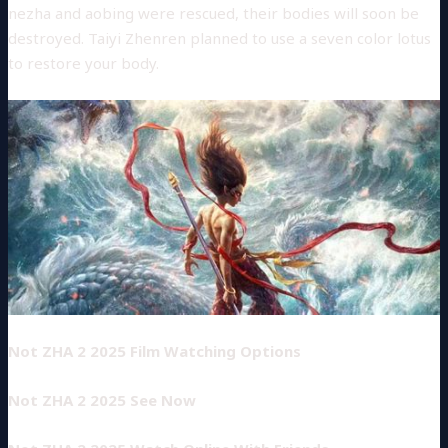
nezha and aobing were rescued, their bodies will soon be
destroyed. Taiyi Zhenren planned to use a seven color lotus
to restore your body.
Not ZHA 2 2025 Film Watching Options
Not ZHA 2 2025 See Now